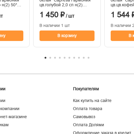
 Гармония"
белья "Capresa Гармония"
белья "Cap
 н(2) 50*70
цв.голубой 2,0 сп н(2)
цв.цв.кофе
00%
50*70 страйп-сатин 100%
50*70 стра
1 450 ₽
1 544 
шт
/ шт
В наличии 1 шт
В наличии 
ину
В корзину
В 
нии
Покупателям
нии
Как купить на сайте
 компании
Оплата товара
нет-магазине
Самовывоз
икам
Оплата Долями
Оформление заказа в кредит