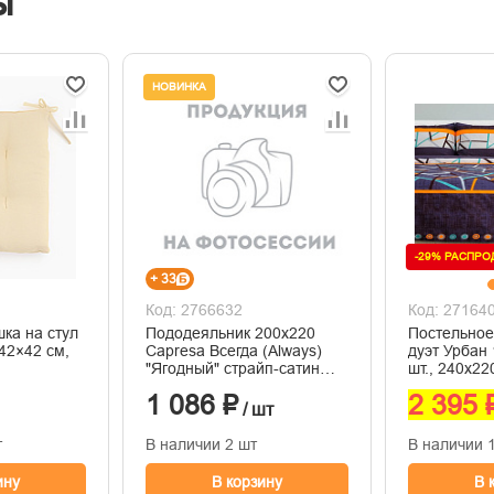
ы
НОВИНКА
-29% РАСПР
+ 33
Код: 2766632
Код: 27164
ка на стул
Пододеяльник 200х220
Постельное
42×42 см,
Capresa Всегда (Always)
дуэт Урбан 
"Ягодный" страйп-сатин
шт., 240х22
100% пэ
2 шт., 100%
1 086 ₽
2 395 
125 г/м²
/ шт
т
В наличии 2 шт
В наличии 
ину
В корзину
В 