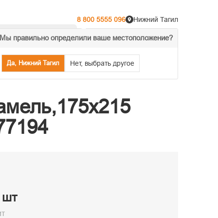
8 800 5555 096
Нижний Тагил
Мы правильно определили ваше местоположение?
% Акции
Распродажа
Да, Нижний Тагил
Нет, выбрать другое
рамель,175х215
77194
/ шт
ит