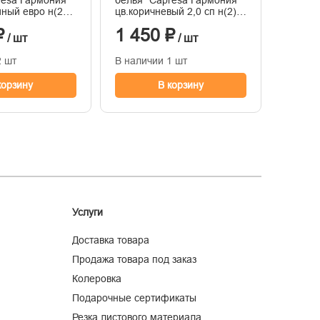
resa Гармония"
белья "Capresa Гармония"
белья 
йный евро н(2)
цв.коричневый 2,0 сп н(2)
диз.Опа
йп-сатин 100%
50*70 страйп-сатин 100%
микрос
₽
1 450 ₽
2 36
/ шт
/ шт
2 шт
В наличии 1 шт
В нали
корзину
В корзину
Услуги
Доставка товара
Продажа товара под заказ
Колеровка
Подарочные сертификаты
Резка листового материала