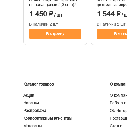
белья "Capresa Гармония"
белья "Capresa
цв.лавандовый 2,0 сп н(2)
цв.ягодный евро
50*70 страйп-сатин 100%
страйп-сатин 1
1 450 ₽
1 544 ₽
/ шт
/ 
В наличии 2 шт
В наличии 2 шт
В корзину
В корз
Каталог товаров
О компа
Акции
О компа
Новинки
Работа в
Распродажа
Об Интер
Корпоративным клиентам
Поставщ
Магазины
Статьи