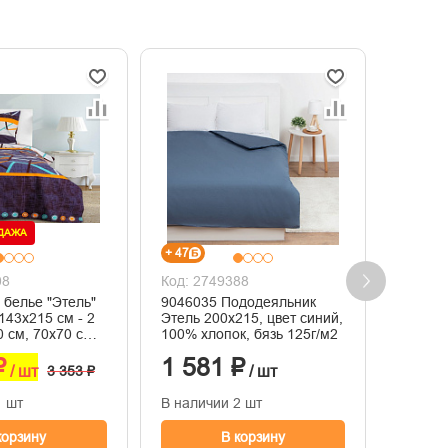
ОДАЖА
+ 47
+ 41
08
Код: 2749388
Код: 2
 белье "Этель"
9046035 Пододеяльник
187714
143х215 см - 2
Этель 200х215, цвет синий,
сп., ра
0 см, 70х70 см -
100% хлопок, бязь 125г/м2
бязь о
 хлопок, бязь
₽
1 581 ₽
1 35
/ шт
3 353 ₽
/ шт
1 шт
В наличии 2 шт
В нали
корзину
В корзину