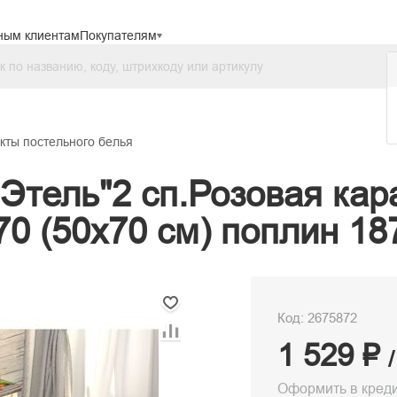
ным клиентам
Покупателям
кты постельного белья
"Этель"2 сп.Розовая ка
70 (50х70 см) поплин 18
Код: 2675872
1 529 ₽
Оформить в кред