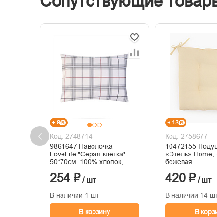
Сопутствующие товар
+ 8
+ 13
Код: 2748714
Код: 2758677
9861647 Наволочка
10472155 Подуш
LoveLife "Серая клетка"
«Этель» Home, 
50*70см, 100% хлопок,
бежевая
сатин, 125г/м²
254 ₽
420 ₽
/ шт
/ шт
В наличии 1 шт
В наличии 14 ш
В корзину
В корз