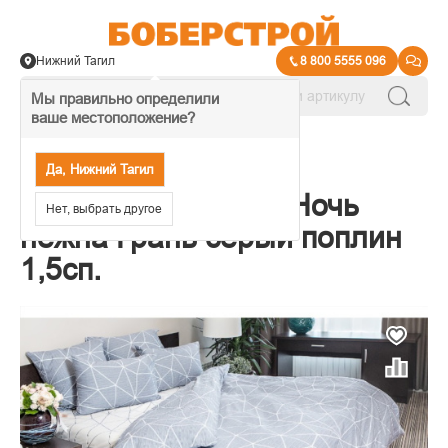
Нижний Тагил
8 800 5555 096
Мы правильно определили
ваше местоположение?
→
Комплекты постельного белья
Да, Нижний Тагил
Постельное белье Ночь
Нет, выбрать другое
нежна Грань серый поплин
1,5сп.