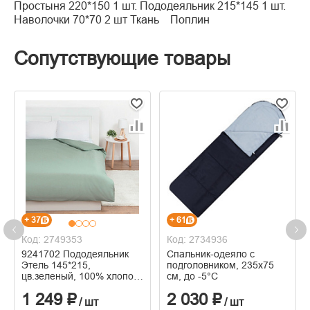
Простыня 220*150 1 шт. Пододеяльник 215*145 1 шт.
Наволочки 70*70 2 шт Ткань Поплин
Сопутствующие товары
+ 37
+ 61
Код: 2749353
Код: 2734936
9241702 Пододеяльник
Спальник-одеяло с
Этель 145*215,
подголовником, 235х75
цв.зеленый, 100% хлопок,
см, до -5°С
поплин 125г/м2
1 249 ₽
2 030 ₽
/ шт
/ шт