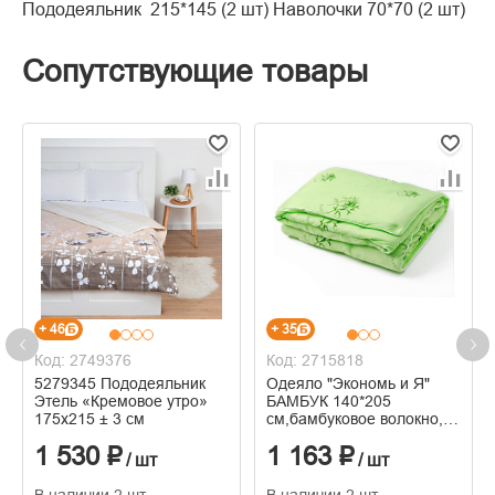
Пододеяльник 215*145 (2 шт) Наволочки 70*70 (2 шт)
Сопутствующие товары
+ 46
+ 35
Код: 2749376
Код: 2715818
5279345 Пододеяльник
Одеяло "Экономь и Я"
Этель «Кремовое утро»
БАМБУК 140*205
175х215 ± 3 см
см,бамбуковое волокно,
чехол п/э
1 530 ₽
1 163 ₽
/ шт
/ шт
В наличии 2 шт
В наличии 2 шт