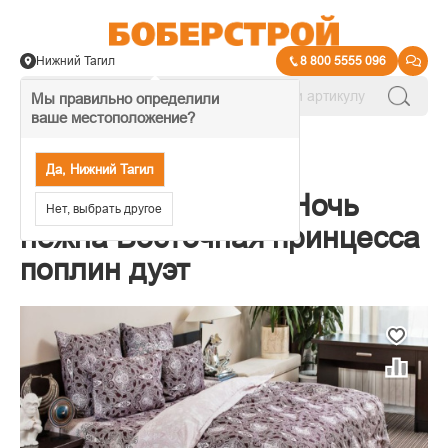
Нижний Тагил
8 800 5555 096
Мы правильно определили
ваше местоположение?
→
Комплекты постельного белья
Да, Нижний Тагил
Постельное белье Ночь
Нет, выбрать другое
нежна Восточная принцесса
поплин дуэт