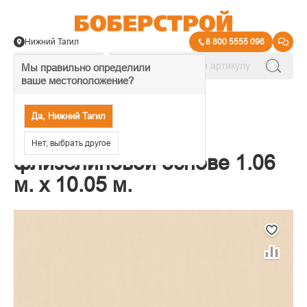
Нижний Тагил
8 800 5555 096
Мы правильно определили
ваше местоположение?
→
Обои декоративные
Да, Нижний Тагил
Обои Палитра на
Нет, выбрать другое
флизелиновой основе 1.06
м. x 10.05 м.