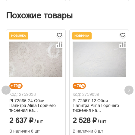
Похожие товары
НОВИНКА
НОВИНКА
+ 79
+ 76
Код: 2759038
Код: 2759039
PL72566-24 Обои
PL72567-12 Обои
Палитра Alina Горячего
Палитра Alina Горячего
тиснения на
тиснения на
флизелиновой основе
флизелиновой основе
2 637 ₽
2 528 ₽
1.06м x 10.05
1.06м x 10.05
/ шт
/ шт
В наличии 8 шт
В наличии 8 шт