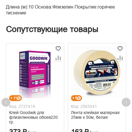
Длина (м):10 Основа:Флизелин Покрытие:горячее
тиснение
Сопутствующие товары
+ 11
+ 5
Код: 2727419
Код: 2563341
Клей Goodwik для
Лента клейкая малярная
флизелиновых обоев220
25мм х 50м, белая
гр.
373 ₽
163 ₽