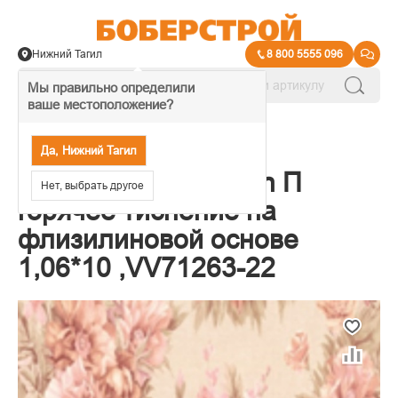
Нижний Тагил
8 800 5555 096
Мы правильно определили
ваше местоположение?
→
Обои декоративные
Да, Нижний Тагил
Обои VOG Collection П
Нет, выбрать другое
горячее тиснение на
флизилиновой основе
1,06*10 ,VV71263-22