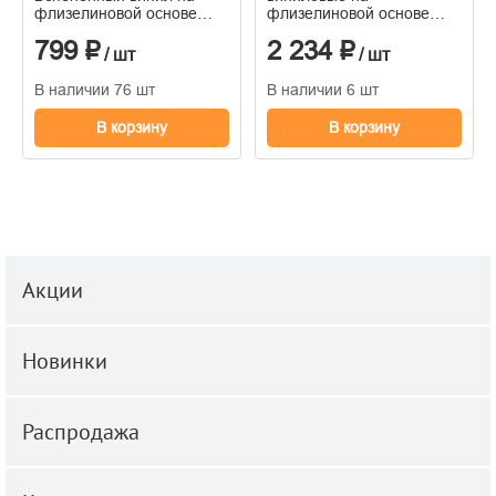
флизелиновой основе
флизелиновой основе
1,06*10м
горячего тиснения
799 ₽
2 234 ₽
1,06м*10м
/ шт
/ шт
В наличии 76 шт
В наличии 6 шт
В корзину
В корзину
Акции
Новинки
Распродажа