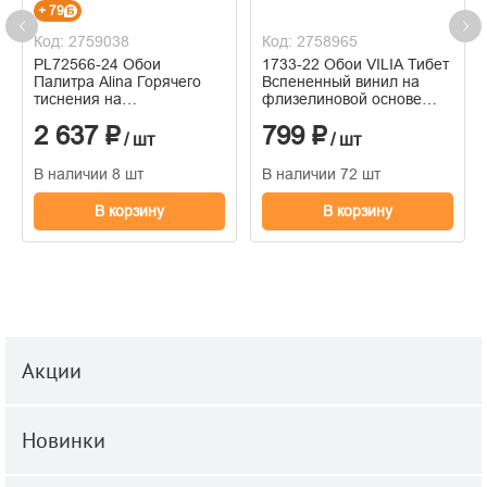
+ 79
Код: 2759038
Код: 2758965
PL72566-24 Обои
1733-22 Обои VILIA Тибет
Палитра Alina Горячего
Вспененный винил на
тиснения на
флизелиновой основе
флизелиновой основе
1,06*10м
2 637 ₽
799 ₽
1.06м x 10.05
/ шт
/ шт
В наличии 8 шт
В наличии 72 шт
В корзину
В корзину
Акции
Новинки