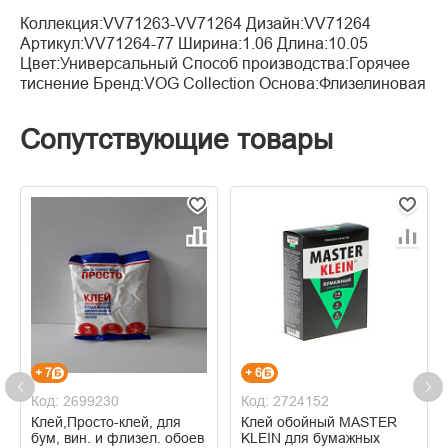
Коллекция:VV71263-VV71264 Дизайн:VV71264
Артикул:VV71264-77 Ширина:1.06 Длина:10.05
Цвет:Универсальный Способ производства:Горячее
тиснение Бренд:VOG Collection Основа:Флизелиновая
Сопутствующие товары
+ 7
+ 6
Код: 2699230
Код: 2724152
Клей,Просто-клей, для
Клей обойный MASTER
бум, вин. и флизел. обоев
KLEIN для бумажных