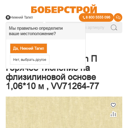
Нижний Тагил
8 800 5555 096
Мы правильно определили
ваше местоположение?
→
Обои декоративные
Да, Нижний Тагил
Обои VOG Collection П
Нет, выбрать другое
Горячее тиснение на
флизилиновой основе
1,06*10 м , VV71264-77