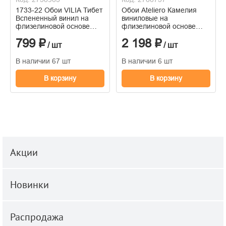
1733-22 Обои VILIA Тибет
Обои Ateliero Камелия
Вспененный винил на
виниловые на
флизелиновой основе
флизелиновой основе
1,06*10м
горячего тиснения
799 ₽
2 198 ₽
1,06м*10м
/ шт
/ шт
В наличии 67 шт
В наличии 6 шт
В корзину
В корзину
Акции
Новинки
Распродажа