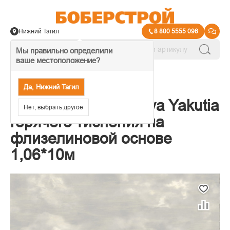
Нижний Тагил
8 800 5555 096
Мы правильно определили
ваше местоположение?
→
Обои декоративные
Да, Нижний Тагил
Обои Victoria Stenova Yakutia
Нет, выбрать другое
горячего тиснения на
флизелиновой основе
1,06*10м