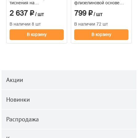
тиснения на
флизелиновой основе
флизелиновой основе
1,06*10м
2 637 ₽
799 ₽
1.06м x 10.05
/ шт
/ шт
В наличии 8 шт
В наличии 72 шт
В корзину
В корзину
Акции
Новинки
Распродажа