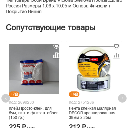
Тип товара Обои Бренд Victoria Stenova Производство
Россия Размеры 1.06 x 10.05 м Основа Флизелин
Покрытие Винил
Сопутствующие товары
+ 7
+ 6
Код: 2699230
Код: 2751286
Клей,Просто-клей, для
Лента клейкая малярная
бум, вин. и флизел. обоев
DECOR креппированная
(150 гр.)
38мм х 25м
225 ₽
212 ₽