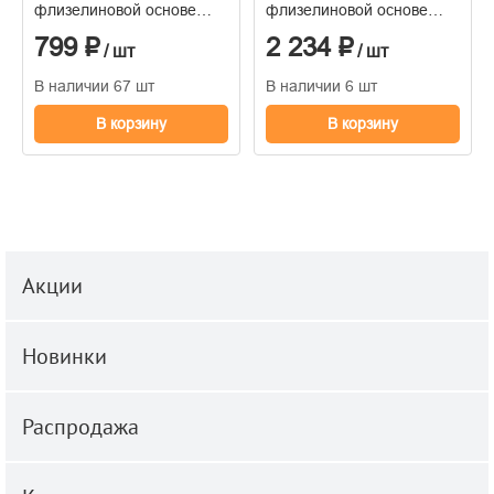
флизелиновой основе
флизелиновой основе
1,06*10м
горячего тиснения
799 ₽
2 234 ₽
1,06м*10м
/ шт
/ шт
В наличии 67 шт
В наличии 6 шт
В корзину
В корзину
Акции
Новинки
Распродажа