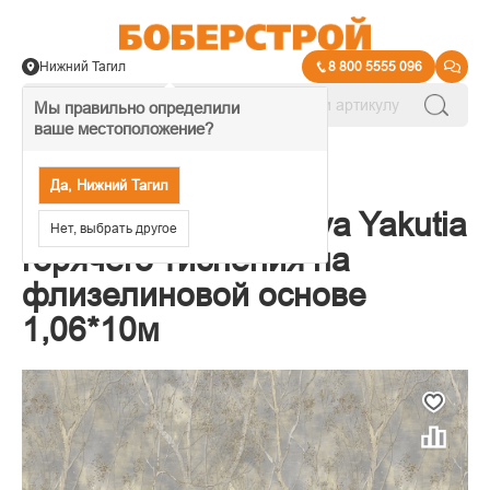
Нижний Тагил
8 800 5555 096
Мы правильно определили
ваше местоположение?
→
Обои декоративные
Да, Нижний Тагил
Обои Victoria Stenova Yakutia
Нет, выбрать другое
горячего тиснения на
флизелиновой основе
1,06*10м