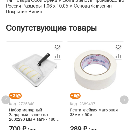
Тип товара Обои Бренд Victoria Stenova Производство
Россия Размеры 1.06 x 10.05 м Основа Флизелин
Покрытие Винил
Сопутствующие товары
+ 21
+ 9
Код: 2725846
Код: 2689497
Набор малярный
Лента клейкая малярная
Задорный: ванночка
38мм х 50м
260x290 мм + валик 180
мм, бюгель 6 мм, ворс 12
700 ₽
289 ₽
мм, полиамид.