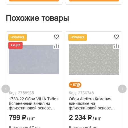
Похожие товары
НОВИНКА
НОВИНКА
АКЦИЯ
+ 67
Код: 2758965
Код: 2766748
1733-22 Обои VILIA Тибет
Обои Ateliero Камелия
Вспененный винил на
виниловые на
флизелиновой основе
флизелиновой основе
1,06*10м
горячего тиснения
799 ₽
2 234 ₽
1,06м*10м
/ шт
/ шт
В наличии 67 шт
В наличии 6 шт