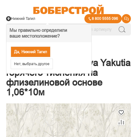
Нижний Тагил
8 800 5555 096
Мы правильно определили
ваше местоположение?
→
Обои декоративные
Да, Нижний Тагил
Обои Victoria Stenova Yakutia
Нет, выбрать другое
горячего тиснения на
флизелиновой основе
1,06*10м