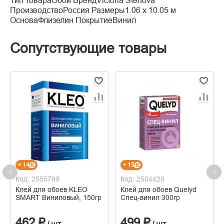
Тип товараОбои БрендVictoria Stenova
ПроизводствоРоссия Размеры1.06 x 10.05 м
ОсноваФлизелин ПокрытиеВинил
Сопутствующие товары
+ 14
+ 15
Код: 2555789
Код: 2504420
Клей для обоев KLEO
Клей для обоев Quelyd
SMART Виниловый, 150гр
Спец-винил 300гр
462 ₽
499 ₽