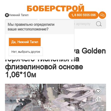
Нижний Тагил
8 800 5555 096
Мы правильно определили
ваше местоположение?
→
Обои декоративные
Да, Нижний Тагил
Обои Victoria Stenova Golden
Нет, выбрать другое
горячего тиснения на
флизелиновой основе
1,06*10м