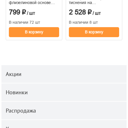
флизелиновой основе
тиснения на
1,06*10м
флизелиновой основе
799 ₽
2 528 ₽
1.06м x 10.05
/ шт
/ шт
В наличии 72 шт
В наличии 8 шт
В корзину
В корзину
Акции
Новинки
Распродажа