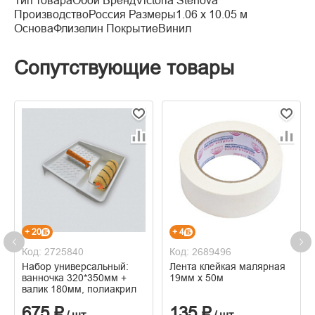
Тип товараОбои БрендVictoria Stenova
ПроизводствоРоссия Размеры1.06 x 10.05 м
ОсноваФлизелин ПокрытиеВинил
Сопутствующие товары
+ 20
+ 4
Код: 2725840
Код: 2689496
Набор универсальный:
Лента клейкая малярная
ванночка 320*350мм +
19мм х 50м
валик 180мм, полиакрил
675 ₽
135 ₽