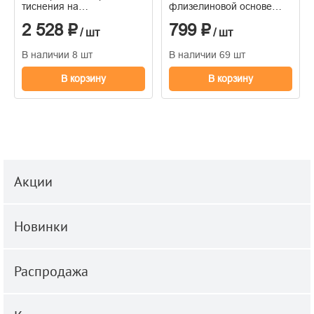
тиснения на
флизелиновой основе
флизелиновой основе
1,06*10м
2 528 ₽
799 ₽
1.06м x 10.05
/ шт
/ шт
В наличии 8 шт
В наличии 69 шт
В корзину
В корзину
Акции
Новинки
Распродажа