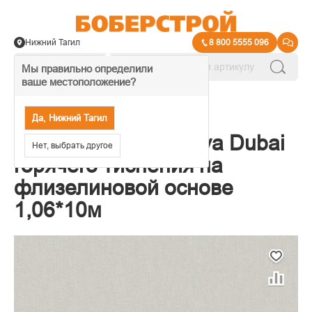
Нижний Тагил
8 800 5555 096
Мы правильно определили
ваше местоположение?
→
Обои декоративные
Да, Нижний Тагил
Обои Victoria Stenova Dubai
Нет, выбрать другое
горячего тиснения на
флизелиновой основе
1,06*10м