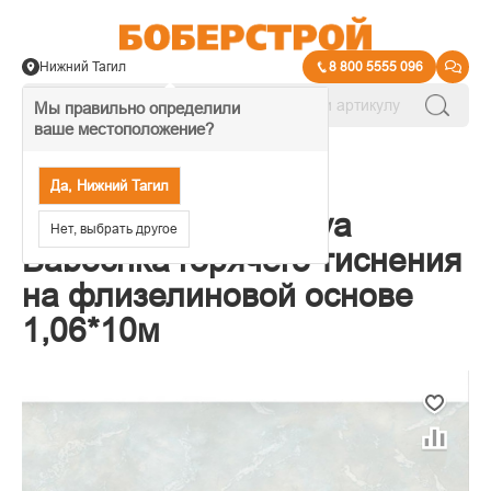
Нижний Тагил
8 800 5555 096
Мы правильно определили
ваше местоположение?
→
Обои декоративные
Да, Нижний Тагил
Обои Victoria Stenova
Нет, выбрать другое
Babochka горячего тиснения
на флизелиновой основе
1,06*10м