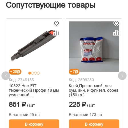
Сопутствующие товары
+ 26
+ 7
Код: 2746186
Код: 2699230
10322 Нож FIT
Клей,Просто-клей, для
технический Профи 18 мм
бум, вин. и флизел. обоев
усиленный
(150 гр.)
прорезиненный, дополнит.
851 ₽
225 ₽
пластиковый прижим,
/ шт
/ шт
черный
В наличии 25 шт
В наличии 173 шт
В корзину
В корзину