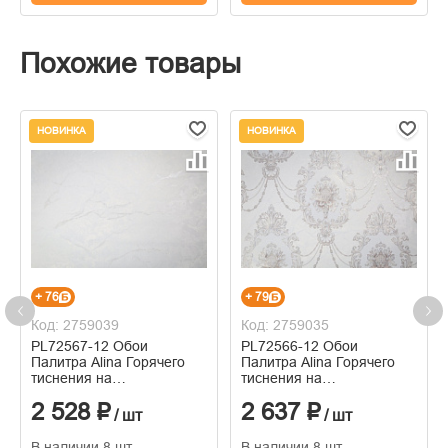
Похожие товары
НОВИНКА
НОВИНКА
+ 76
+ 79
Код: 2759039
Код: 2759035
PL72567-12 Обои
PL72566-12 Обои
Палитра Alina Горячего
Палитра Alina Горячего
тиснения на
тиснения на
флизелиновой основе
флизелиновой основе
2 528 ₽
2 637 ₽
1.06м x 10.05
1.06м x 10.05
/ шт
/ шт
В наличии 8 шт
В наличии 8 шт