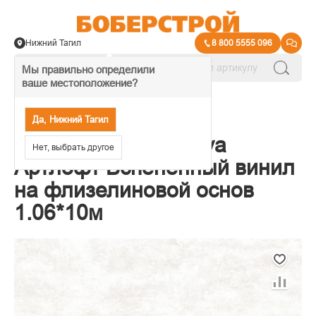
Нижний Тагил
8 800 5555 096
Мы правильно определили
ваше местоположение?
→
Обои декоративные
Да, Нижний Тагил
Обои Victoria Stenova
Нет, выбрать другое
Артлофт Вспененный винил
на флизелиновой основ
1.06*10м