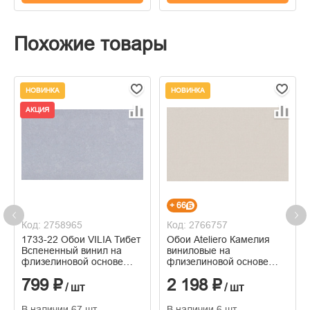
Похожие товары
НОВИНКА
НОВИНКА
АКЦИЯ
+ 66
Код: 2758965
Код: 2766757
1733-22 Обои VILIA Тибет
Обои Ateliero Камелия
Вспененный винил на
виниловые на
флизелиновой основе
флизелиновой основе
1,06*10м
горячего тиснения
799 ₽
2 198 ₽
1,06м*10м
/ шт
/ шт
В наличии 67 шт
В наличии 6 шт