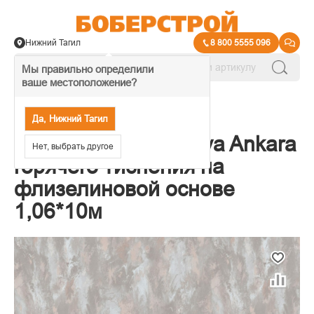
Нижний Тагил
8 800 5555 096
Мы правильно определили
ваше местоположение?
→
Обои декоративные
Да, Нижний Тагил
Обои Victoria Stenova Ankara
Нет, выбрать другое
горячего тиснения на
флизелиновой основе
1,06*10м