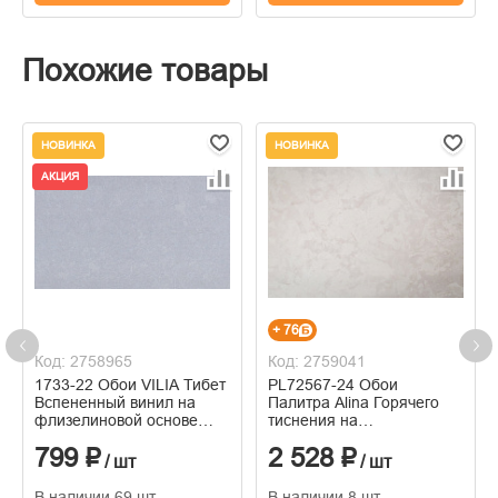
Похожие товары
НОВИНКА
НОВИНКА
АКЦИЯ
+ 76
Код: 2758965
Код: 2759041
1733-22 Обои VILIA Тибет
PL72567-24 Обои
Вспененный винил на
Палитра Alina Горячего
флизелиновой основе
тиснения на
1,06*10м
флизелиновой основе
799 ₽
2 528 ₽
1.06м x 10.05
/ шт
/ шт
В наличии 69 шт
В наличии 8 шт