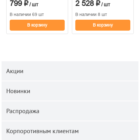
799 ₽
2 528 ₽
1.06м x 10.05
/ шт
/ шт
В наличии 69 шт
В наличии 8 шт
В корзину
В корзину
Акции
Новинки
Распродажа
Корпоротивным клиентам