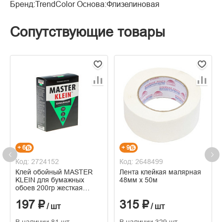
Бренд:TrendColor Основа:Флизелиновая
Сопутствующие товары
+ 6
+ 9
Код: 2724152
Код: 2648499
Клей обойный MASTER
Лента клейкая малярная
KLEIN для бумажных
48мм х 50м
обоев 200гр жесткая
пачка
197 ₽
315 ₽
/ шт
/ шт
В наличии 81 шт
В наличии 329 шт