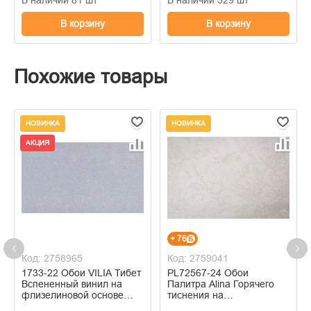
В корзину
В корзину
Похожие товары
НОВИНКА
НОВИНКА
АКЦИЯ
+ 76
Код: 2758965
Код: 2759041
1733-22 Обои VILIA Тибет
PL72567-24 Обои
Вспененный винил на
Палитра Alina Горячего
флизелиновой основе
тиснения на
1,06*10м
флизелиновой основе