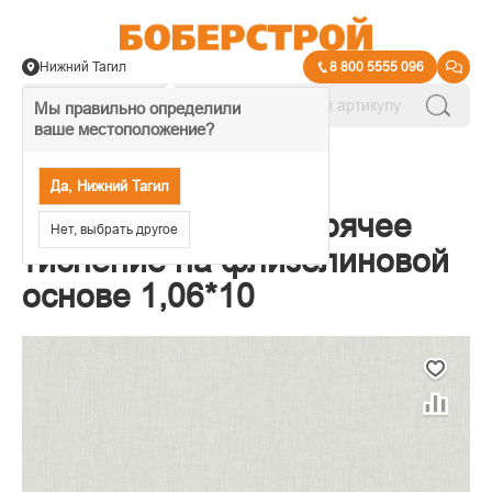
Нижний Тагил
8 800 5555 096
Мы правильно определили
ваше местоположение?
→
Обои декоративные
Да, Нижний Тагил
Обои TrendColor Горячее
Нет, выбрать другое
тиснение на флизелиновой
основе 1,06*10