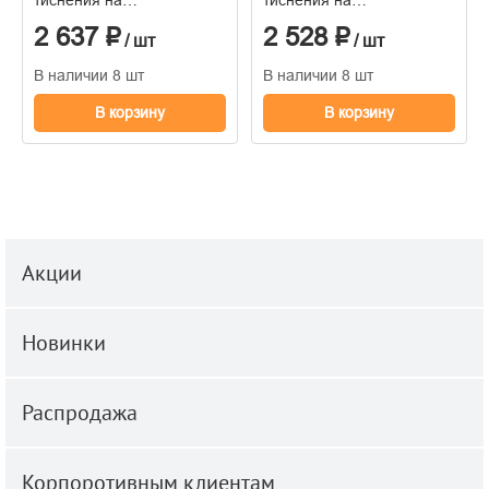
флизелиновой основе
флизелиновой основе
2 637 ₽
2 528 ₽
1.06м x 10.05
1.06м x 10.05
/ шт
/ шт
В наличии 8 шт
В наличии 8 шт
В корзину
В корзину
Акции
Новинки
Распродажа
Корпоротивным клиентам