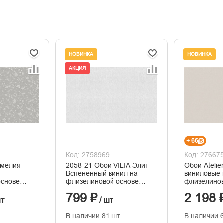
НОВИНКА
НОВИНКА
АКЦИЯ
+ 66
Код: 2758969
Код: 27667
амелия
2058-21 Обои VILIA Элит
Обои Ateli
Вспененный винил на
виниловые 
основе
флизелиновой основе
флизелинов
ния
1,06*10м
горячего т
799 ₽
2 198 
1,06м*10м
шт
/ шт
В наличии 81 шт
В наличии 