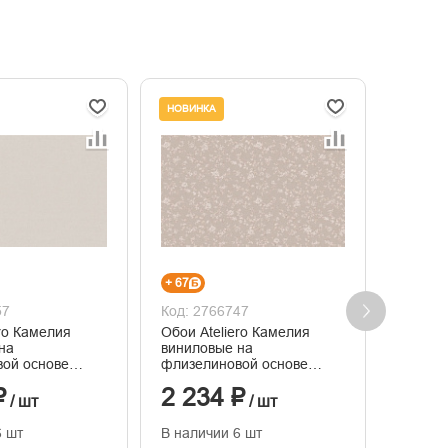
НОВИНКА
НОВИНК
+ 67
+ 66
57
Код: 2766747
Код: 2
ero Камелия
Обои Ateliero Камелия
Обои A
на
виниловые на
винило
ой основе
флизелиновой основе
флизел
иснения
горячего тиснения
горяче
₽
2 234 ₽
2 19
1,06м*10м
1,06м*
/ шт
/ шт
6 шт
В наличии 6 шт
В нали