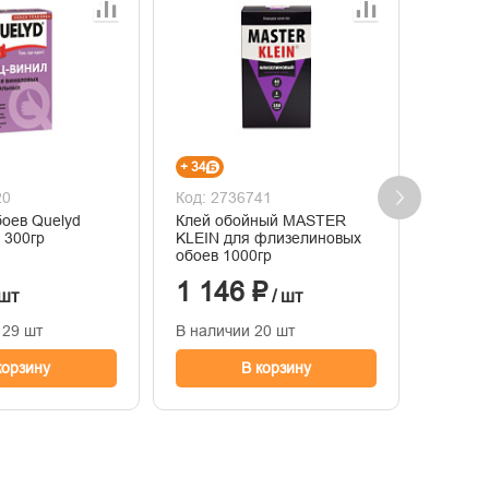
+ 34
+ 5
20
Код: 2736741
Код: 2
боев Quelyd
Клей обойный MASTER
Лента 
 300гр
KLEIN для флизелиновых
48мм х
обоев 1000гр
1 146 ₽
167
 шт
/ шт
129 шт
В наличии 20 шт
В нали
корзину
В корзину