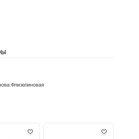
ры
нова:Флизелиновая