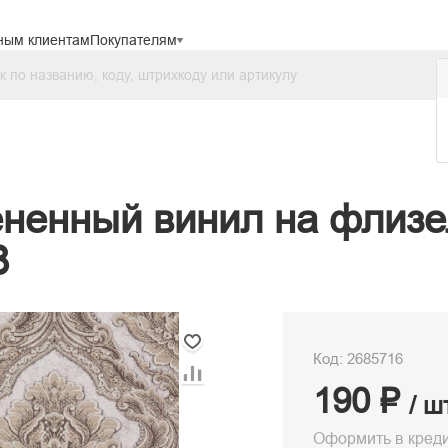
ным клиентам
Покупателям
ненный винил на флизе
8
Код: 2685716
190 ₽
/ ш
Оформить в кред