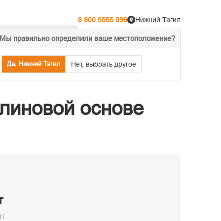
8 800 5555 096
Нижний Тагил
Мы правильно определили ваше местоположение?
% Акции
Распродажа
Да, Нижний Тагил
Нет, выбрать другое
линовой основе
т
ит