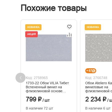
Похожие товары
НОВИНКА
НОВИНКА
АКЦИЯ
+ 67
Код: 2758965
Код: 2766748
1733-22 Обои VILIA Тибет
Обои Ateliero К
Вспененный винил на
виниловые на
флизелиновой основе
флизелиновой 
1,06*10м
горячего тисне
799 ₽
2 234 ₽
1,06м*10м
/ шт
/ 
В наличии 72 шт
В наличии 6 шт