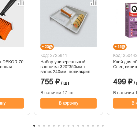
+ 23
+ 15
Код: 2725841
Код: 25044
ца DEKOR 70
Набор универсальный:
Клей для о
венная
ванночка 320*350мм +
Спец-винил
валик 240мм, полиакрил
755 ₽
499 ₽
/ шт
/
т
В наличии 17 шт
В наличии 
ину
В корзину
В 