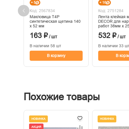
+ 5
+ 16
Код: 2567834
Код: 2751284
Макловица Т4Р
Лента клейкая 
синтетическая щетина 140
DECOR для нар
х 52 мм
работ 38мм х 2
оранжевая
163 ₽
532 ₽
/ шт
/ шт
В наличии 58 шт
В наличии 33 ш
В корзину
В корз
Похожие товары
НОВИНКА
НОВИНКА
АКЦИЯ