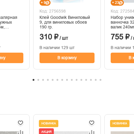
+ 9
+ 23
Код: 2756598
Код: 27258
малярная
Клей Goodwik Виниловый
Набор унив
ужных
9, для виниловых обоев
ванночка 3
5м,
190 гр.
валик 240м
310 ₽
755 ₽
/ шт
/
т
В наличии 129 шт
В наличии 
ину
В корзину
В 
НОВИНКА
НОВИНКА
АКЦИЯ