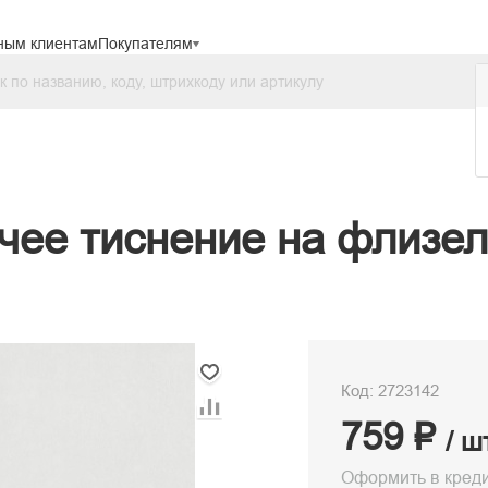
ным клиентам
Покупателям
чее тиснение на флизел
Код: 2723142
759 ₽
/ ш
Оформить в кред