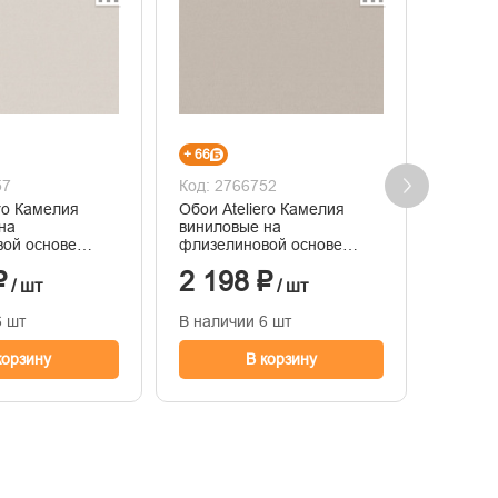
+ 66
+ 67
57
Код: 2766752
Код: 2
ero Камелия
Обои Ateliero Камелия
Обои A
на
виниловые на
винило
ой основе
флизелиновой основе
флизел
иснения
горячего тиснения
горяче
₽
2 198 ₽
2 23
1,06м*10м
1,06м*
/ шт
/ шт
6 шт
В наличии 6 шт
В нали
корзину
В корзину