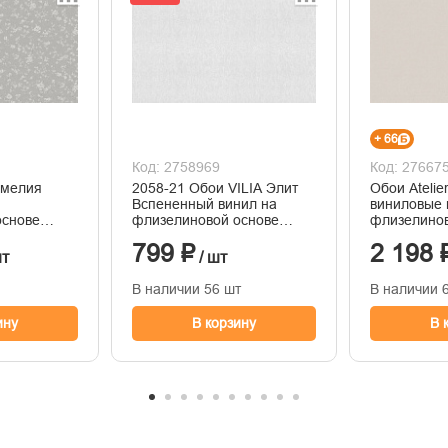
+ 66
Код: 2758969
Код: 27667
амелия
2058-21 Обои VILIA Элит
Обои Ateli
Вспененный винил на
виниловые 
основе
флизелиновой основе
флизелинов
ния
1,06*10м
горячего т
799 ₽
2 198 
1,06м*10м
шт
/ шт
В наличии 56 шт
В наличии 
ину
В корзину
В 