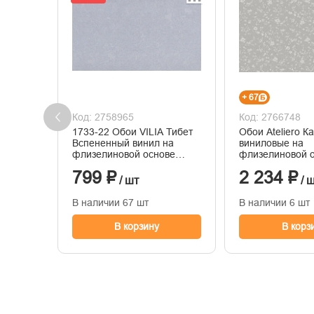
+ 67
Код: 2758965
Код: 2766748
1733-22 Обои VILIA Тибет
Обои Ateliero К
Вспененный винил на
виниловые на
флизелиновой основе
флизелиновой 
1,06*10м
горячего тисне
799 ₽
2 234 ₽
1,06м*10м
/ шт
/ 
В наличии 67 шт
В наличии 6 шт
В корзину
В корз