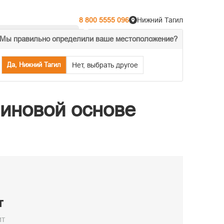
8 800 5555 096
Нижний Тагил
Мы правильно определили ваше местоположение?
% Акции
Распродажа
Да, Нижний Тагил
Нет, выбрать другое
иновой основе
т
ит