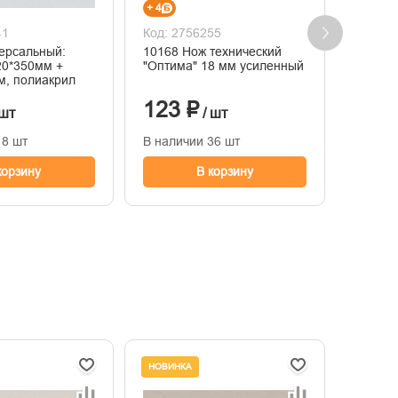
+ 4
+ 23
41
Код: 2756255
Код: 2
ерсальный:
10168 Нож технический
670-82
20*350мм +
"Оптима" 18 мм усиленный
потолк
м, полиакрил
320*35
пороло
123 ₽
783
 шт
/ шт
18 шт
В наличии 36 шт
В нали
корзину
В корзину
НОВИНКА
НОВИНК