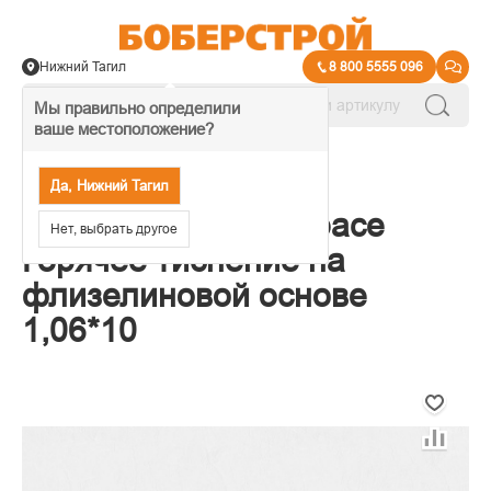
Нижний Тагил
8 800 5555 096
Мы правильно определили
ваше местоположение?
→
Обои декоративные
Да, Нижний Тагил
Обои Палитра Artspace
Нет, выбрать другое
Горячее тиснение на
флизелиновой основе
1,06*10