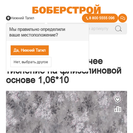
Нижний Тагил
8 800 5555 096
Мы правильно определили
ваше местоположение?
→
Обои декоративные
Да, Нижний Тагил
Обои Палитра Горячее
Нет, выбрать другое
тиснение на флизелиновой
основе 1,06*10