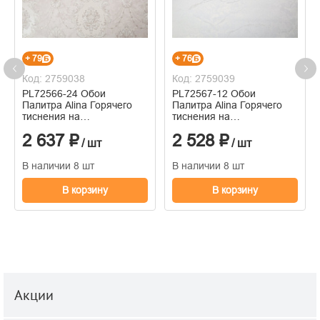
+ 79
+ 76
Код: 2759038
Код: 2759039
PL72566-24 Обои
PL72567-12 Обои
Палитра Alina Горячего
Палитра Alina Горячего
тиснения на
тиснения на
флизелиновой основе
флизелиновой основе
2 637 ₽
2 528 ₽
1.06м x 10.05
1.06м x 10.05
/ шт
/ шт
В наличии 8 шт
В наличии 8 шт
В корзину
В корзину
Акции