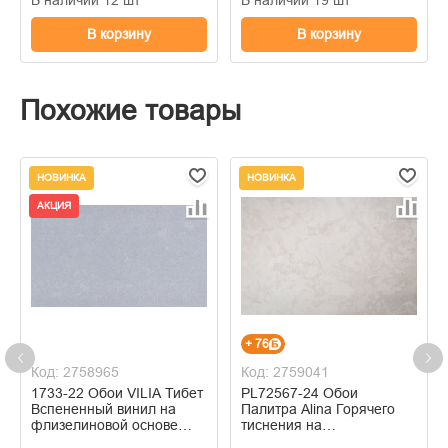
В корзину
В корзину
Похожие товары
НОВИНКА
НОВИНКА
АКЦИЯ
+ 76
Код: 2758965
Код: 2759041
1733-22 Обои VILIA Тибет
PL72567-24 Обои
Вспененный винил на
Палитра Alina Горячего
флизелиновой основе
тиснения на
1,06*10м
флизелиновой основе