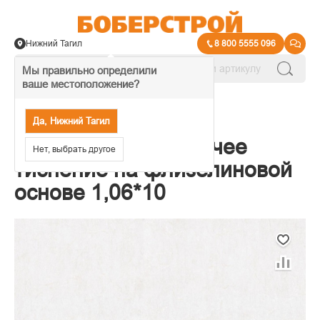
Нижний Тагил
8 800 5555 096
Мы правильно определили
ваше местоположение?
→
Обои декоративные
Да, Нижний Тагил
Обои Палитра Горячее
Нет, выбрать другое
тиснение на флизелиновой
основе 1,06*10