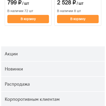
799 ₽
2 528 ₽
1.06м x 10.05
/ шт
/ шт
В наличии 72 шт
В наличии 8 шт
В корзину
В корзину
Акции
Новинки
Распродажа
Корпоротивным клиентам