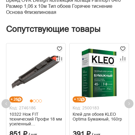
Бренд OVK Design Коллекция Кольца Раппорт 64/0
Размер 1,06 х 10м Тип обоев Горячее тиснение
Основа Флизелиновая
Сопутствующие товары
+ 26
+ 12
Код: 2746186
Код: 2500183
10322 Нож FIT
Клей для обоев KLEO
технический Профи 18 мм
Optima Бумажный, 160гр
усиленный
прорезиненный, дополнит.
851 ₽
391 ₽
пластиковый прижим,