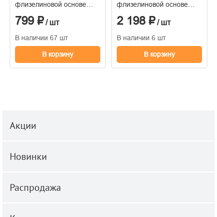
флизелиновой основе
флизелиновой основе
1,06*10м
горячего тиснения
799 ₽
2 198 ₽
1,06м*10м
/ шт
/ шт
В наличии 67 шт
В наличии 6 шт
В корзину
В корзину
Акции
Новинки
Распродажа