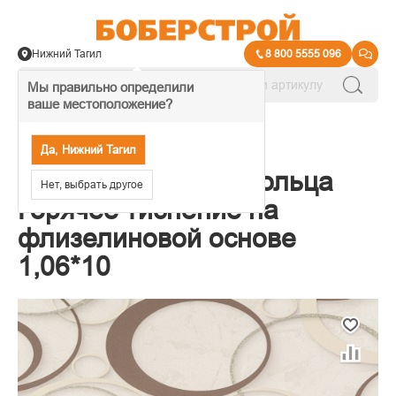
Нижний Тагил
8 800 5555 096
Мы правильно определили
ваше местоположение?
→
Обои декоративные
Да, Нижний Тагил
Обои OVK Design Кольца
Нет, выбрать другое
Горячее тиснение на
флизелиновой основе
1,06*10