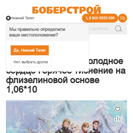
Нижний Тагил
8 800 5555 096
Мы правильно определили
ваше местоположение?
→
Обои декоративные
Да, Нижний Тагил
Обои OVK Design Холодное
Нет, выбрать другое
сердце Горячее тиснение на
флизелиновой основе
1,06*10