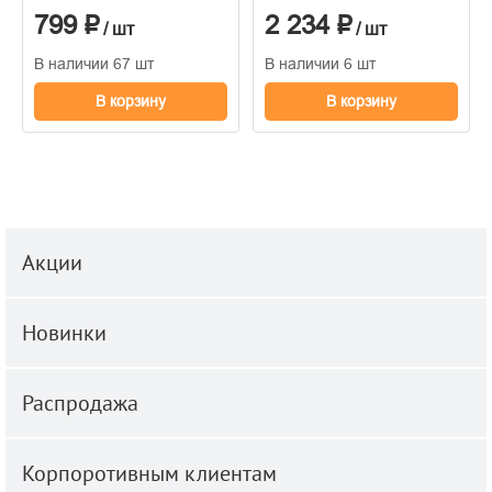
1,06*10м
горячего тиснения
799 ₽
2 234 ₽
1,06м*10м
/ шт
/ шт
В наличии 67 шт
В наличии 6 шт
В корзину
В корзину
Акции
Новинки
Распродажа
Корпоротивным клиентам