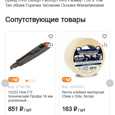
Бренд OVK Design Раппорт 64/0 Размер 1,06 х 10м
Тип обоев Горячее тиснение Основа Флизелиновая
Сопутствующие товары
+ 26
+ 5
Код: 2746186
Код: 2563341
10322 Нож FIT
Лента клейкая малярная
технический Профи 18 мм
25мм х 50м, белая
усиленный
прорезиненный, дополнит.
851 ₽
163 ₽
пластиковый прижим,
/ шт
/ шт
черный