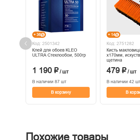
+ 36
+ 14
Код: 2501342
Код: 2751282
Клей для обоев KLEO
Кисть маклови
ULTRA Стеклообои, 500гр
х170мм, искуст
щетина
1 190 ₽
479 ₽
/ шт
/ шт
В наличии 87 шт
В наличии 42 ш
В корзину
В корз
Похожие товары