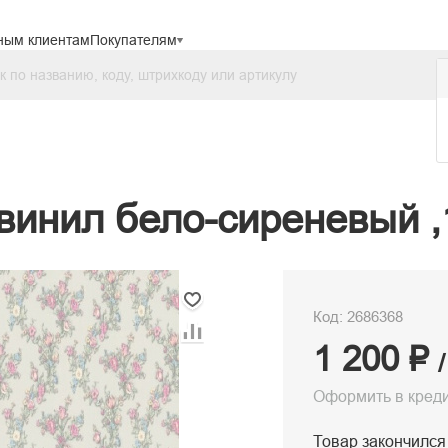
ным клиентам
Покупателям
винил бело-сиреневый ,1
Код: 2686368
1 200 ₽
Оформить в кред
Товар закончился