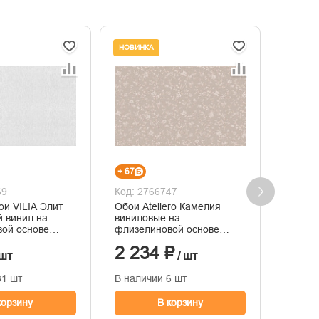
НОВИНКА
НОВИНК
+ 67
+ 66
69
Код: 2766747
Код: 2
ои VILIA Элит
Обои Ateliero Камелия
Обои A
 винил на
виниловые на
винило
ой основе
флизелиновой основе
флизел
горячего тиснения
горяче
2 234 ₽
2 19
1,06м*10м
1,06м*
 шт
/ шт
81 шт
В наличии 6 шт
В нали
корзину
В корзину