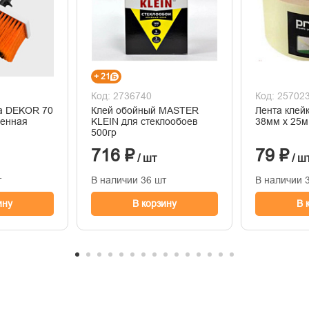
+ 21
Код: 2736740
Код: 25702
ца DEKOR 70
Клей обойный MASTER
Лента клей
венная
KLEIN для стеклообоев
38мм х 25м
500гр
716 ₽
79 ₽
/ шт
/ ш
т
В наличии 36 шт
В наличии 
ину
В корзину
В 