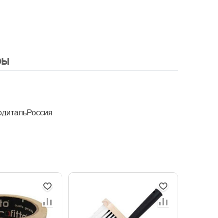
ры
одитальРоссия