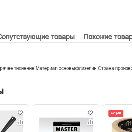
Сопутствующие товары
Похожие това
орячее тиснение Материал основыфлизелин Страна произв
ы
АКЦИЯ