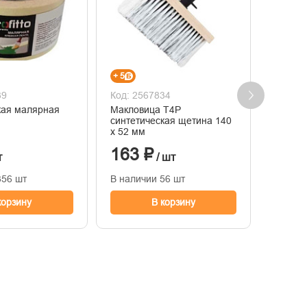
+ 5
+ 9
39
Код: 2567834
Код: 2
кая малярная
Макловица Т4Р
Нож те
синтетическая щетина 140
18мм
х 52 мм
163 ₽
296
т
/ шт
356 шт
В наличии 56 шт
В нали
корзину
В корзину