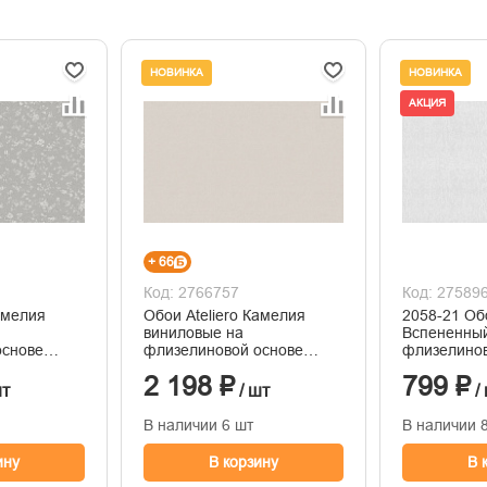
НОВИНКА
НОВИНКА
АКЦИЯ
+ 66
Код: 2766757
Код: 27589
амелия
Обои Ateliero Камелия
2058-21 Об
виниловые на
Вспененный
основе
флизелиновой основе
флизелинов
ния
горячего тиснения
1,06*10м
2 198 ₽
799 ₽
1,06м*10м
шт
/ шт
/
В наличии 6 шт
В наличии 
ину
В корзину
В 