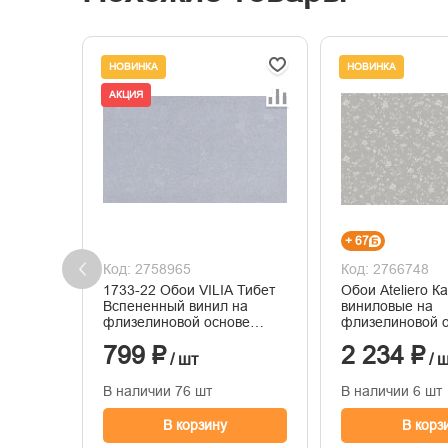
НОВИНКА
НОВИНКА
АКЦИЯ
+ 67
Код: 2758965
Код: 2766748
1733-22 Обои VILIA Тибет
Обои Ateliero К
Вспененный винил на
виниловые на
флизелиновой основе
флизелиновой 
1,06*10м
горячего тисне
799 ₽
2 234 ₽
1,06м*10м
/ шт
/ 
В наличии 76 шт
В наличии 6 шт
В корзину
В корз