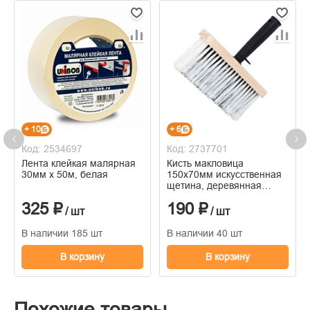
+ 10
+ 6
Код: 2534697
Код: 2737701
Лента клейкая малярная
Кисть макловица
30мм х 50м, белая
150х70мм искусственная
щетина, деревянная
корпус, пластмассовая
325 ₽
190 ₽
ручка
/ шт
/ шт
В наличии 185 шт
В наличии 40 шт
В корзину
В корзину
Похожие товары