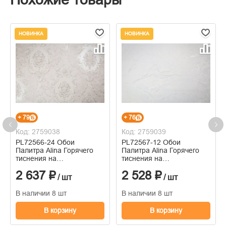
НОВИНКА
НОВИНКА
+ 79
+ 76
Код: 2759038
Код: 2759039
PL72566-24 Обои
PL72567-12 Обои
Палитра Alina Горячего
Палитра Alina Горячего
тиснения на
тиснения на
флизелиновой основе
флизелиновой основе
2 637 ₽
2 528 ₽
1.06м x 10.05
1.06м x 10.05
/ шт
/ шт
В наличии 8 шт
В наличии 8 шт
В корзину
В корзину