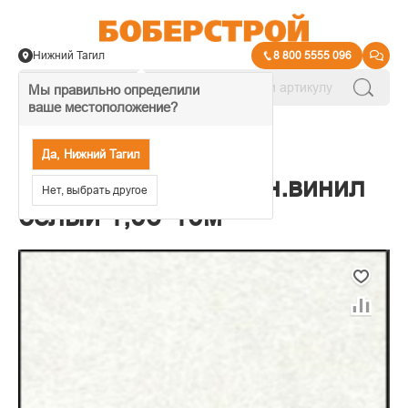
Нижний Тагил
8 800 5555 096
Мы правильно определили
ваше местоположение?
→
Обои декоративные
Да, Нижний Тагил
Обои Furry компактн.винил
Нет, выбрать другое
белый 1,06*10м