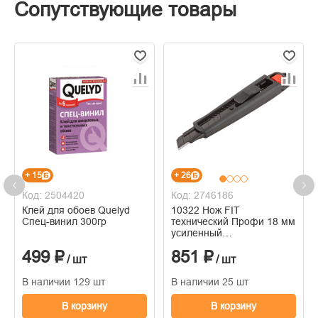
Сопутствующие товары
+ 15
+ 26
Код: 2504420
Код: 2746186
Клей для обоев Quelyd
10322 Нож FIT
Спец-винил 300гр
технический Профи 18 мм
усиленный
прорезиненный, дополнит.
499 ₽
851 ₽
пластиковый прижим,
/ шт
/ шт
черный
В наличии 129 шт
В наличии 25 шт
В корзину
В корзину