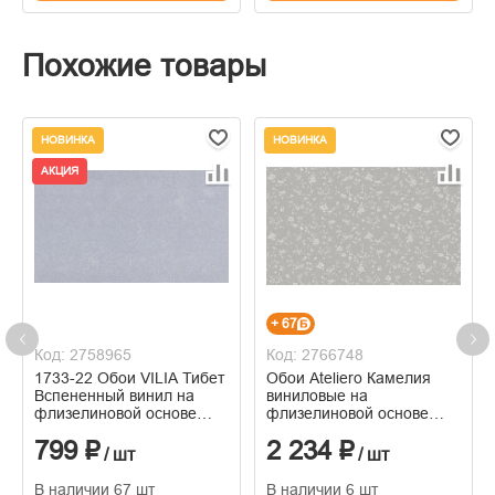
Похожие товары
НОВИНКА
НОВИНКА
АКЦИЯ
+ 67
Код: 2758965
Код: 2766748
1733-22 Обои VILIA Тибет
Обои Ateliero Камелия
Вспененный винил на
виниловые на
флизелиновой основе
флизелиновой основе
1,06*10м
горячего тиснения
799 ₽
2 234 ₽
1,06м*10м
/ шт
/ шт
В наличии 67 шт
В наличии 6 шт