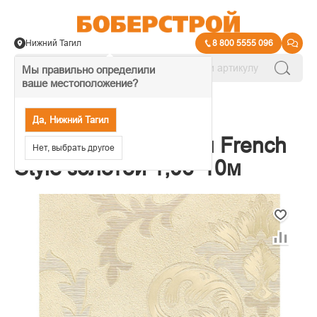
Нижний Тагил
8 800 5555 096
Мы правильно определили
ваше местоположение?
→
Обои декоративные
Да, Нижний Тагил
Обои компакт.винил French
Нет, выбрать другое
Style золотой 1,06*10м