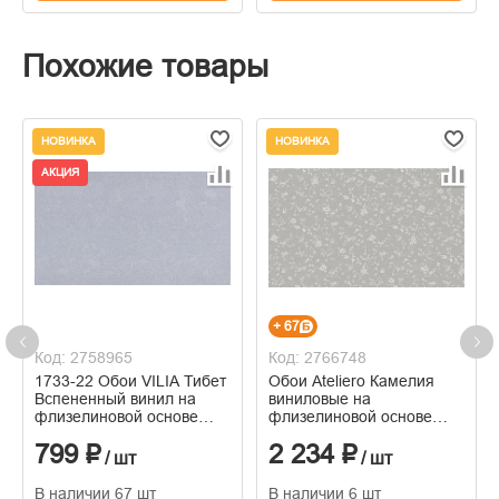
Похожие товары
НОВИНКА
НОВИНКА
АКЦИЯ
+ 67
Код: 2758965
Код: 2766748
1733-22 Обои VILIA Тибет
Обои Ateliero Камелия
Вспененный винил на
виниловые на
флизелиновой основе
флизелиновой основе
1,06*10м
горячего тиснения
799 ₽
2 234 ₽
1,06м*10м
/ шт
/ шт
В наличии 67 шт
В наличии 6 шт