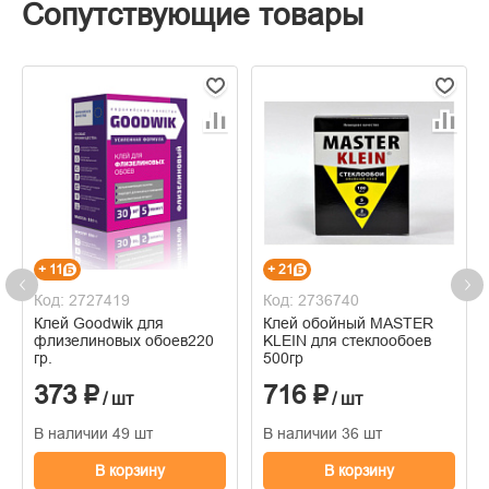
Сопутствующие товары
+ 11
+ 21
Код: 2727419
Код: 2736740
Клей Goodwik для
Клей обойный MASTER
флизелиновых обоев220
KLEIN для стеклообоев
гр.
500гр
373 ₽
716 ₽
/ шт
/ шт
В наличии 49 шт
В наличии 36 шт
В корзину
В корзину