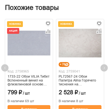
Похожие товары
НОВИНКА
НОВИНКА
АКЦИЯ
+ 76
Код: 2758965
Код: 2759041
1733-22 Обои VILIA Тибет
PL72567-24 Обои
Вспененный винил на
Палитра Alina Горячего
флизелиновой основе
тиснения на
1,06*10м
флизелиновой основе
799 ₽
2 528 ₽
1.06м x 10.05
/ шт
/ шт
В наличии 69 шт
В наличии 8 шт