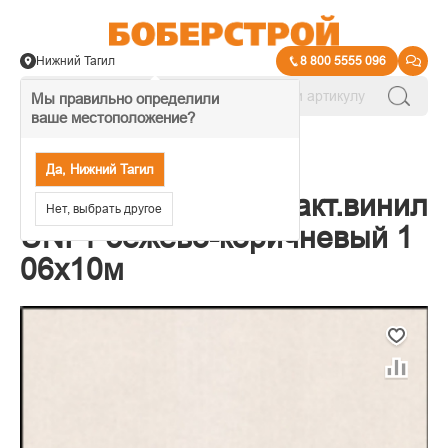
Нижний Тагил
8 800 5555 096
Мы правильно определили
ваше местоположение?
→
Обои декоративные
Да, Нижний Тагил
Обои Filigrana компакт.винил
Нет, выбрать другое
UNI 1 бежево-коричневый 1
06х10м