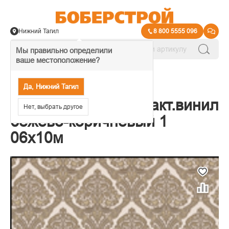
Нижний Тагил
8 800 5555 096
Мы правильно определили
ваше местоположение?
→
Обои декоративные
Да, Нижний Тагил
Обои Filigrana компакт.винил
Нет, выбрать другое
бежево-коричневый 1
06х10м