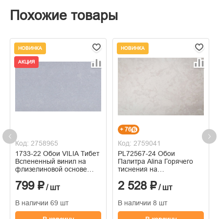
Похожие товары
НОВИНКА
НОВИНКА
АКЦИЯ
+ 76
Код: 2758965
Код: 2759041
1733-22 Обои VILIA Тибет
PL72567-24 Обои
Вспененный винил на
Палитра Alina Горячего
флизелиновой основе
тиснения на
1,06*10м
флизелиновой основе
799 ₽
2 528 ₽
1.06м x 10.05
/ шт
/ шт
В наличии 69 шт
В наличии 8 шт