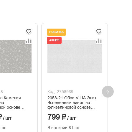
НОВИНКА
НОВИНК
АКЦИЯ
+ 79
48
Код: 2758969
Код: 2
ero Камелия
2058-21 Обои VILIA Элит
PL7256
на
Вспененный винил на
Alina Г
ой основе
флизелиновой основе
флизел
иснения
1,06*10м
1.06м x
₽
799 ₽
2 63
/ шт
/ шт
6 шт
В наличии 81 шт
В нали