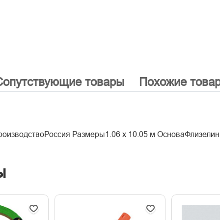
Сопутствующие товары
Похожие това
роизводствоРоссия Размеры1.06 x 10.05 м ОсноваФлизели
ы