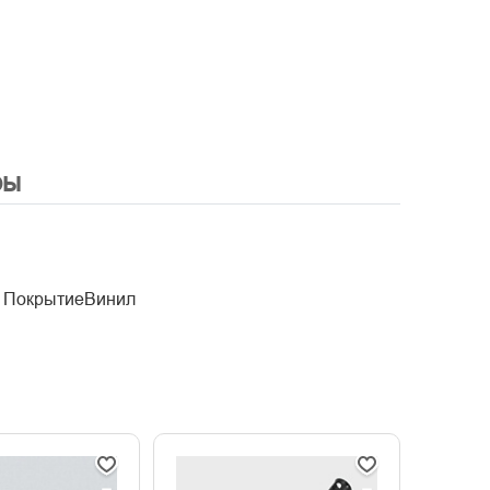
ры
н ПокрытиеВинил