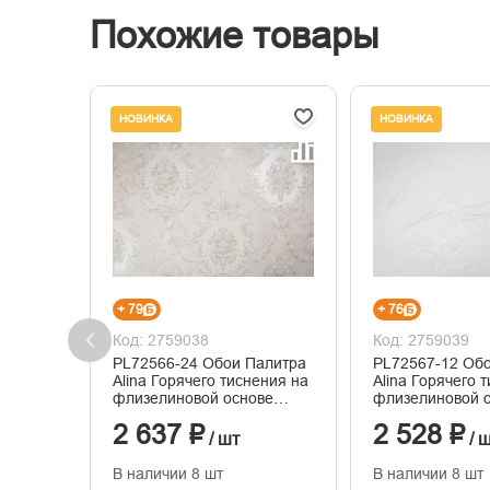
Похожие товары
НОВИНКА
НОВИНКА
+ 79
+ 76
Код: 2759038
Код: 2759039
PL72566-24 Обои Палитра
PL72567-12 Об
Alina Горячего тиснения на
Alina Горячего 
флизелиновой основе
флизелиновой 
1.06м x 10.05
1.06м x 10.05
2 637 ₽
2 528 ₽
/ шт
/ 
В наличии 8 шт
В наличии 8 шт