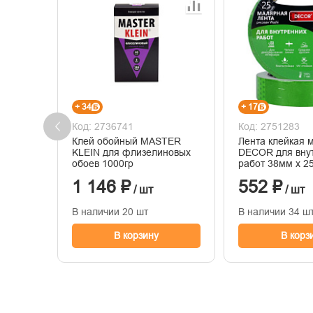
+ 34
+ 17
Код: 2736741
Код: 2751283
Клей обойный MASTER
Лента клейкая 
KLEIN для флизелиновых
DECOR для вну
обоев 1000гр
работ 38мм х 2
1 146 ₽
552 ₽
/ шт
/ шт
В наличии 20 шт
В наличии 34 ш
В корзину
В корз