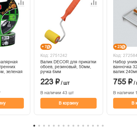
+ 7
+ 23
Код: 2751242
Код: 27258
малярная
Валик DECOR для прикатки
Набор унив
тренних
обоев, резиновый, 50мм,
ванночка 3
5м, зеленая
ручка 6мм
валик 240м
223 ₽
755 ₽
/ шт
/
т
В наличии 43 шт
В наличии 
ину
В корзину
В 