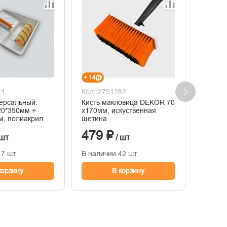
+ 14
+ 11
41
Код: 2751282
Код: 2
ерсальный:
Кисть макловица DEKOR 70
Валик 
20*350мм +
х170мм, искуственная
обоев,
м, полиакрил
щетина
ручка 
479 ₽
367
 шт
/ шт
17 шт
В наличии 42 шт
В нали
корзину
В корзину