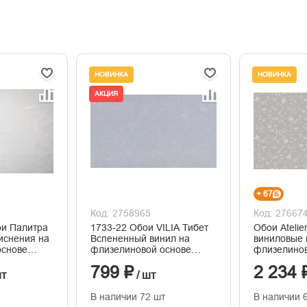
НОВИНКА
НОВИНКА
АКЦИЯ
+ 67
Код: 2758965
Код: 27667
ои Палитра
1733-22 Обои VILIA Тибет
Обои Ateli
тиснения на
Вспененный винил на
виниловые 
основе
флизелиновой основе
флизелинов
1,06*10м
горячего т
799 ₽
2 234 
1,06м*10м
шт
/ шт
В наличии 72 шт
В наличии 