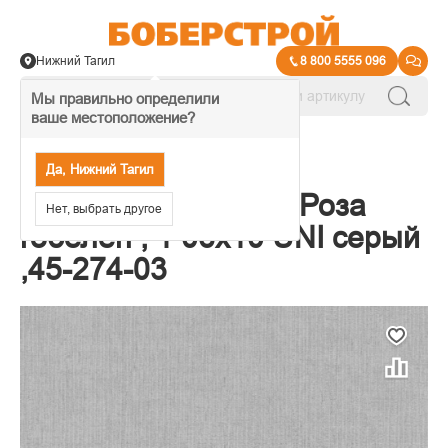
Нижний Тагил
8 800 5555 096
Мы правильно определили
ваше местоположение?
→
Обои декоративные
Да, Нижний Тагил
Обои компакт.флиз Роза
Нет, выбрать другое
гобелен , 1 06х10 UNI серый
,45-274-03