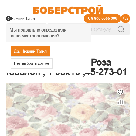
Нижний Тагил
8 800 5555 096
Мы правильно определили
ваше местоположение?
→
Обои декоративные
Да, Нижний Тагил
Обои компакт.флиз Роза
Нет, выбрать другое
гобелен , 1 06х10 ,45-273-01