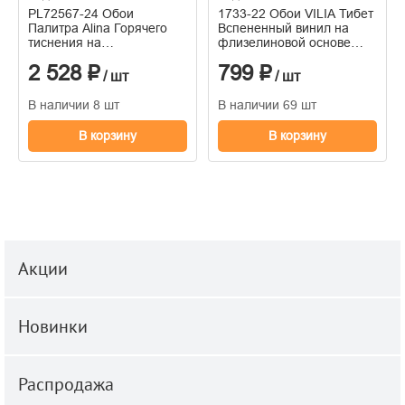
PL72567-24 Обои
1733-22 Обои VILIA Тибет
Палитра Alina Горячего
Вспененный винил на
тиснения на
флизелиновой основе
флизелиновой основе
1,06*10м
2 528 ₽
799 ₽
1.06м x 10.05
/ шт
/ шт
В наличии 8 шт
В наличии 69 шт
В корзину
В корзину
Акции
Новинки
Распродажа