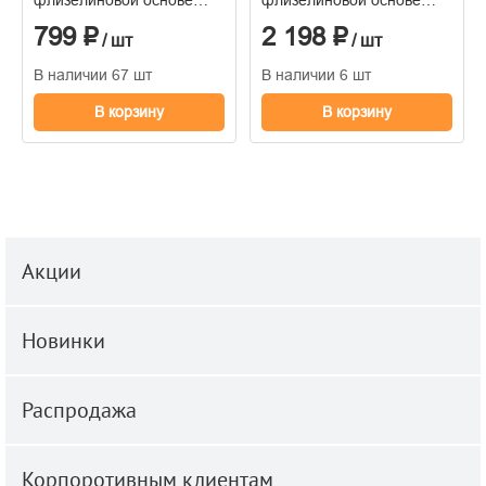
1,06*10м
горячего тиснения
799 ₽
2 198 ₽
1,06м*10м
/ шт
/ шт
В наличии 67 шт
В наличии 6 шт
В корзину
В корзину
Акции
Новинки
Распродажа
Корпоротивным клиентам