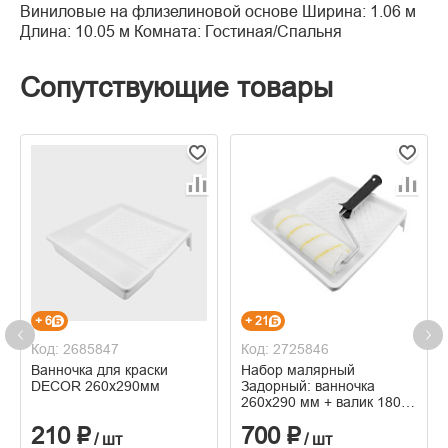
Виниловые на флизелиновой основе Ширина: 1.06 м
Длина: 10.05 м Комната: Гостиная/Спальня
Сопутствующие товары
+ 6
+ 21
Код: 2685847
Код: 2725846
Ванночка для краски
Набор малярный
DECOR 260х290мм
Задорный: ванночка
260x290 мм + валик 180
мм, бюгель 6 мм, ворс 12
210 ₽
700 ₽
мм, полиамид.
/ шт
/ шт