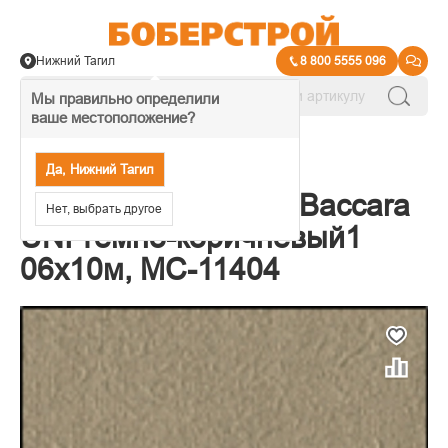
Нижний Тагил
8 800 5555 096
Мы правильно определили
ваше местоположение?
→
Обои декоративные
Да, Нижний Тагил
Обои компакт.флиз Baccara
Нет, выбрать другое
UNI темно-коричневый1
06х10м, MC-11404