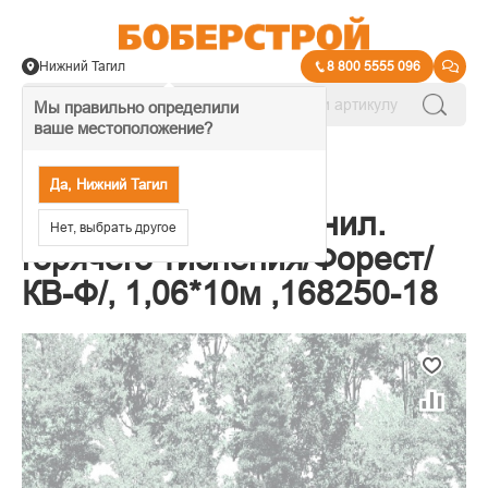
Нижний Тагил
8 800 5555 096
Мы правильно определили
ваше местоположение?
→
Обои декоративные
Да, Нижний Тагил
Обои Индустрия винил.
Нет, выбрать другое
горячего тиснения/Форест/
КВ-Ф/, 1,06*10м ,168250-18