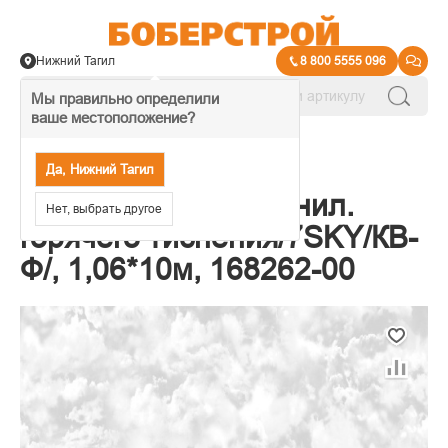
Нижний Тагил
8 800 5555 096
Мы правильно определили
ваше местоположение?
→
Обои декоративные
Да, Нижний Тагил
Обои Индустрия винил.
Нет, выбрать другое
горячего тиснения/7SKY/КВ-
Ф/, 1,06*10м, 168262-00