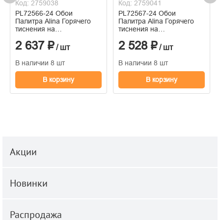
Код: 2759038
Код: 2759041
PL72566-24 Обои
PL72567-24 Обои
Палитра Alina Горячего
Палитра Alina Горячего
тиснения на
тиснения на
флизелиновой основе
флизелиновой основе
2 637 ₽
2 528 ₽
1.06м x 10.05
1.06м x 10.05
/ шт
/ шт
В наличии 8 шт
В наличии 8 шт
В корзину
В корзину
Акции
Новинки
Распродажа