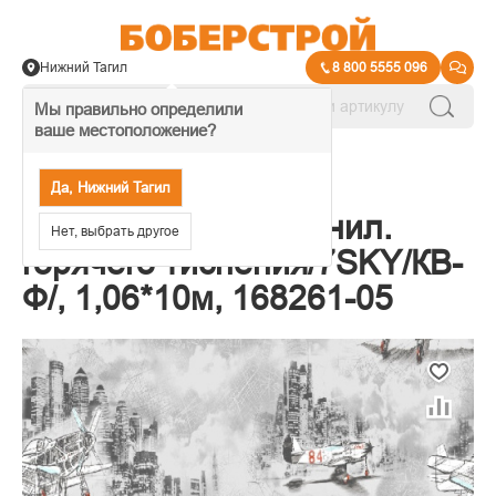
Нижний Тагил
8 800 5555 096
Мы правильно определили
ваше местоположение?
→
Обои декоративные
Да, Нижний Тагил
Обои Индустрия винил.
Нет, выбрать другое
горячего тиснения/7SKY/КВ-
Ф/, 1,06*10м, 168261-05