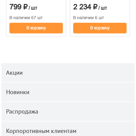
1,06*10м
горячего тиснения
799 ₽
2 234 ₽
1,06м*10м
/ шт
/ шт
В наличии 67 шт
В наличии 6 шт
В корзину
В корзину
Акции
Новинки
Распродажа
Корпоротивным клиентам