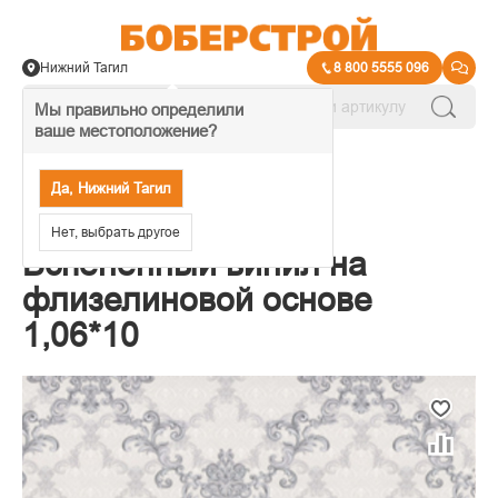
Нижний Тагил
8 800 5555 096
Мы правильно определили
ваше местоположение?
→
Обои декоративные
Да, Нижний Тагил
Обои HomeColor
Нет, выбрать другое
Вспененный винил на
флизелиновой основе
1,06*10