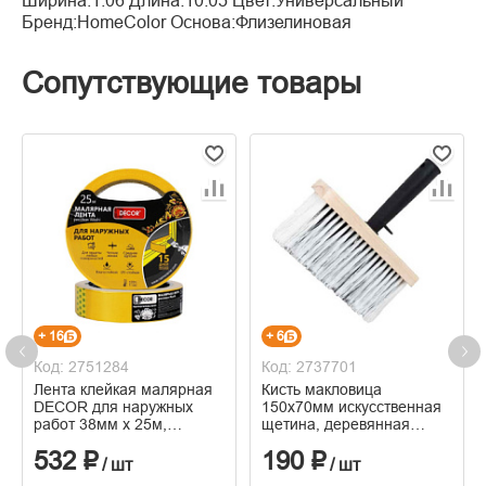
Ширина:1.06 Длина:10.05 Цвет:Универсальный
Бренд:HomeColor Основа:Флизелиновая
Сопутствующие товары
+ 16
+ 6
Код: 2751284
Код: 2737701
Лента клейкая малярная
Кисть макловица
DECOR для наружных
150х70мм искусственная
работ 38мм х 25м,
щетина, деревянная
оранжевая
корпус, пластмассовая
532 ₽
190 ₽
ручка
/ шт
/ шт