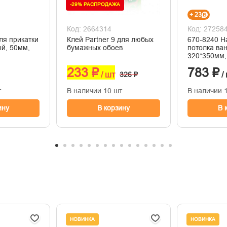
-29% РАСПРОДАЖА
+ 23
Код: 2664314
Код: 27258
ля прикатки
Клей Partner 9 для любых
670-8240 Н
ый, 50мм,
бумажных обоев
потолка ва
320*350мм,
поролон
233 ₽
783 ₽
/ шт
326 ₽
/
т
В наличии 10 шт
В наличии 
ину
В корзину
В 
НОВИНКА
НОВИНКА