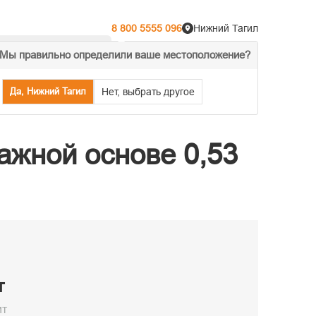
8 800 5555 096
Нижний Тагил
Мы правильно определили ваше местоположение?
% Акции
Распродажа
Да, Нижний Тагил
Нет, выбрать другое
ажной основе 0,53
т
ит