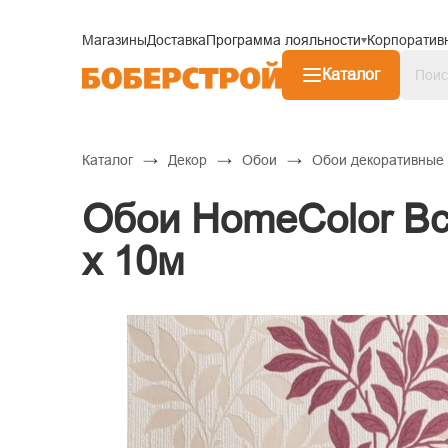
Магазины
Доставка
Программа лояльности
Корпоратив
Каталог
→
→
→
Каталог
Декор
Обои
Обои декоративные
Обои HomeColor Вс
х 10м