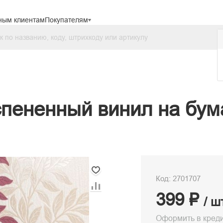
ным клиентам
Покупателям
пененный винил на бум
Код: 2701707
399 ₽
/ ш
Оформить в кред