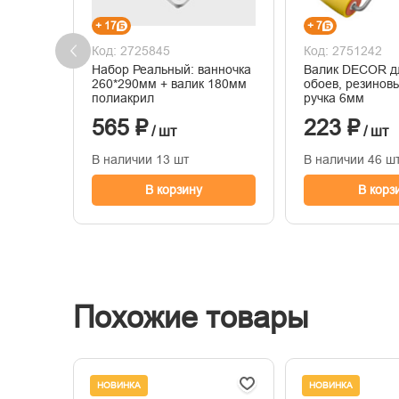
+ 17
+ 7
Код: 2725845
Код: 2751242
Набор Реальный: ванночка
Валик DECOR д
260*290мм + валик 180мм
обоев, резинов
полиакрил
ручка 6мм
565 ₽
223 ₽
/ шт
/ шт
В наличии 13 шт
В наличии 46 ш
В корзину
В корз
Похожие товары
НОВИНКА
НОВИНКА