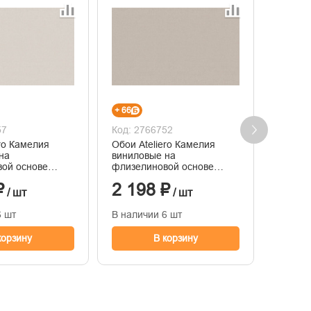
+ 66
+ 67
57
Код: 2766752
Код: 2
ero Камелия
Обои Ateliero Камелия
Обои A
на
виниловые на
винило
ой основе
флизелиновой основе
флизел
иснения
горячего тиснения
горяче
₽
2 198 ₽
2 23
1,06м*10м
1,06м*
/ шт
/ шт
6 шт
В наличии 6 шт
В нали
корзину
В корзину