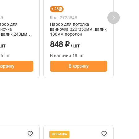
+ 25
+ 33
49
Код: 2725848
Код: 2
абор для
Набор для потолка
Набор 
нночка
ванночка 320*350мм, валик
320*35
 валик 240мм
180мм поролон
прижи
848 ₽
1 09
 шт
/ шт
15 шт
В наличии 18 шт
В нали
корзину
В корзину
НОВИНКА
НОВИНК