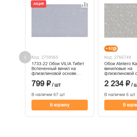
АКЦИЯ
+ 67
Код: 2758965
Код: 2766748
1733-22 Обои VILIA Тибет
Обои Ateliero К
Вспененный винил на
виниловые на
флизелиновой основе
флизелиновой 
1,06*10м
горячего тисне
799 ₽
2 234 ₽
1,06м*10м
/ шт
/ 
В наличии 67 шт
В наличии 6 шт
В корзину
В корз