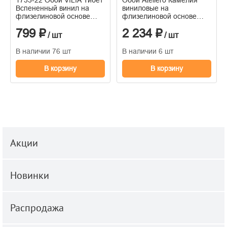
Вспененный винил на
виниловые на
флизелиновой основе
флизелиновой основе
1,06*10м
горячего тиснения
799 ₽
2 234 ₽
1,06м*10м
/ шт
/ шт
В наличии 76 шт
В наличии 6 шт
В корзину
В корзину
Акции
Новинки
Распродажа