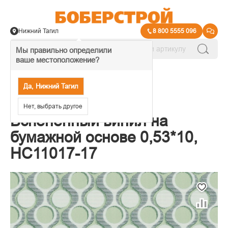
Нижний Тагил
8 800 5555 096
Мы правильно определили
ваше местоположение?
→
Обои декоративные
Да, Нижний Тагил
Обои HomeColor
Нет, выбрать другое
Вспененный винил на
бумажной основе 0,53*10,
HC11017-17