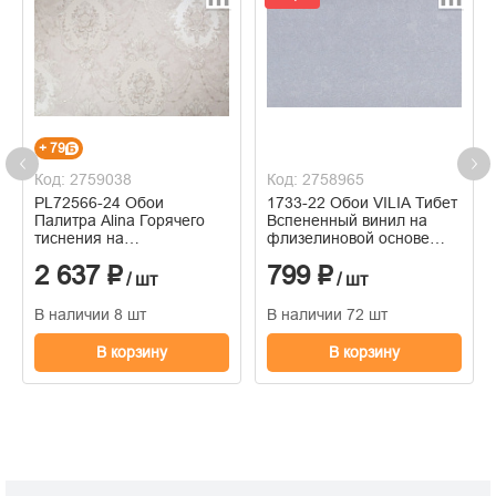
+ 79
Код: 2759038
Код: 2758965
PL72566-24 Обои
1733-22 Обои VILIA Тибет
Палитра Alina Горячего
Вспененный винил на
тиснения на
флизелиновой основе
флизелиновой основе
1,06*10м
2 637 ₽
799 ₽
1.06м x 10.05
/ шт
/ шт
В наличии 8 шт
В наличии 72 шт
В корзину
В корзину