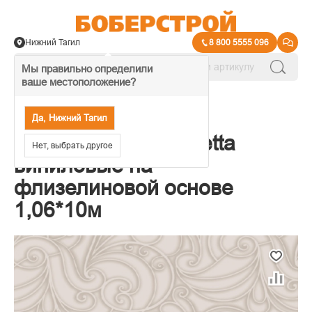
Нижний Тагил
8 800 5555 096
Мы правильно определили
ваше местоположение?
→
Обои декоративные
Да, Нижний Тагил
Обои Erismann Violetta
Нет, выбрать другое
виниловые на
флизелиновой основе
1,06*10м