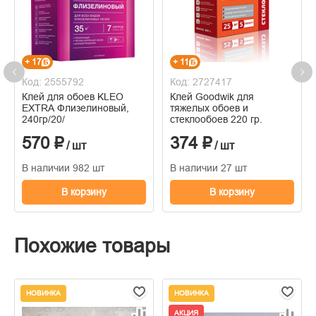
+ 17
+ 11
Код: 2555792
Код: 2727417
Клей для обоев KLEO
Клей Goodwik для
EXTRA Флизелиновый,
тяжелых обоев и
240гр/20/
стеклообоев 220 гр.
570 ₽
374 ₽
/ шт
/ шт
В наличии 982 шт
В наличии 27 шт
В корзину
В корзину
Похожие товары
НОВИНКА
НОВИНКА
АКЦИЯ