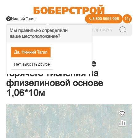
Нижний Тагил
8 800 5555 096
Мы правильно определили
ваше местоположение?
→
Обои декоративные
Да, Нижний Тагил
Обои Erismann Valse
Нет, выбрать другое
горячего тиснения на
флизелиновой основе
1,06*10м