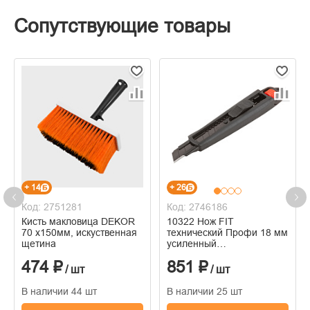
Сопутствующие товары
+ 14
+ 26
Код: 2751281
Код: 2746186
Кисть макловица DEKOR
10322 Нож FIT
70 х150мм, искуственная
технический Профи 18 мм
щетина
усиленный
прорезиненный, дополнит.
474 ₽
851 ₽
пластиковый прижим,
/ шт
/ шт
черный
В наличии 44 шт
В наличии 25 шт