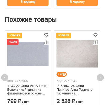
В корзину
В корзину
Похожие товары
НОВИНКА
НОВИНКА
АКЦИЯ
+ 76
Код: 2758965
Код: 2759041
1733-22 Обои VILIA Тибет
PL72567-24 Обои
Вспененный винил на
Палитра Alina Горячего
флизелиновой основе
тиснения на
1,06*10м
флизелиновой основе
799 ₽
2 528 ₽
1.06м x 10.05
/ шт
/ шт