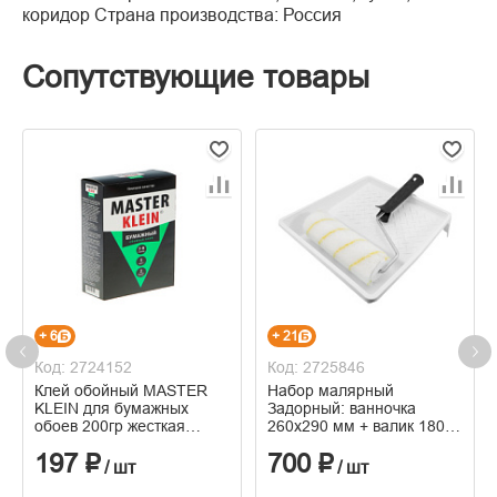
коридор Страна производства: Россия
Сопутствующие товары
+ 6
+ 21
Код: 2724152
Код: 2725846
Клей обойный MASTER
Набор малярный
KLEIN для бумажных
Задорный: ванночка
обоев 200гр жесткая
260x290 мм + валик 180
пачка
мм, бюгель 6 мм, ворс 12
197 ₽
700 ₽
мм, полиамид.
/ шт
/ шт