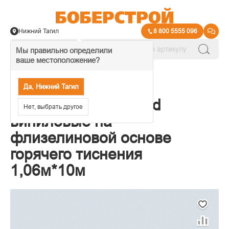
Нижний Тагил
8 800 5555 096
Мы правильно определили
ваше местоположение?
→
Обои декоративные
Да, Нижний Тагил
Обои Erismann Trend
Нет, выбрать другое
виниловые на
флизелиновой основе
горячего тиснения
1,06м*10м