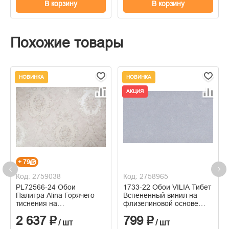
В корзину
В корзину
Похожие товары
НОВИНКА
НОВИНКА
АКЦИЯ
+ 79
Код: 2759038
Код: 2758965
PL72566-24 Обои
1733-22 Обои VILIA Тибет
Палитра Alina Горячего
Вспененный винил на
тиснения на
флизелиновой основе
флизелиновой основе
1,06*10м
2 637 ₽
799 ₽
1.06м x 10.05
/ шт
/ шт