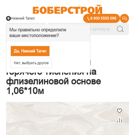
Нижний Тагил
8 800 5555 096
Мы правильно определили
ваше местоположение?
→
Обои декоративные
Да, Нижний Тагил
Обои Erismann Peru
Нет, выбрать другое
горячего тиснения на
флизелиновой основе
1,06*10м