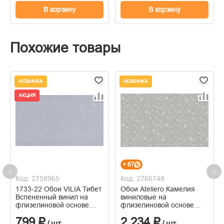
В корзину
В корзину
Похожие товары
НОВИНКА
НОВИНКА
АКЦИЯ
+ 67
Код: 2758965
Код: 2766748
1733-22 Обои VILIA Тибет
Обои Ateliero Камелия
Вспененный винил на
виниловые на
флизелиновой основе
флизелиновой основе
1,06*10м
горячего тиснения
799 ₽
2 234 ₽
1,06м*10м
/ шт
/ шт