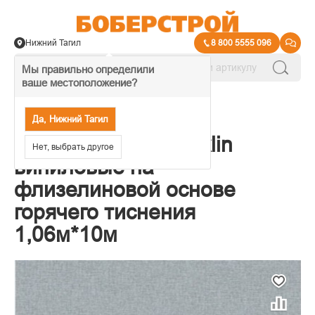
Нижний Тагил
8 800 5555 096
Мы правильно определили
ваше местоположение?
→
Обои декоративные
Да, Нижний Тагил
Обои Erismann Jacklin
Нет, выбрать другое
виниловые на
флизелиновой основе
горячего тиснения
1,06м*10м