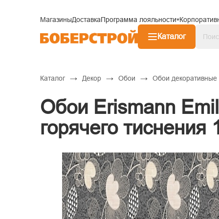
Магазины
Доставка
Программа лояльности
Корпоратив
Каталог
→
→
→
Каталог
Декор
Обои
Обои декоративные
Обои Erismann Emi
горячего тиснения 