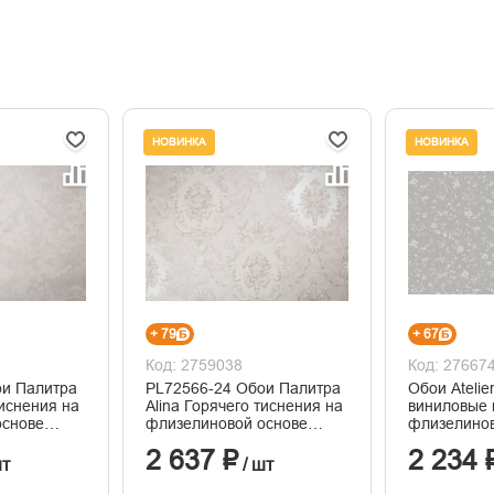
НОВИНКА
НОВИНКА
+ 79
+ 67
Код: 2759038
Код: 27667
ои Палитра
PL72566-24 Обои Палитра
Обои Ateli
тиснения на
Alina Горячего тиснения на
виниловые 
основе
флизелиновой основе
флизелинов
1.06м x 10.05
горячего т
2 637 ₽
2 234 
1,06м*10м
шт
/ шт