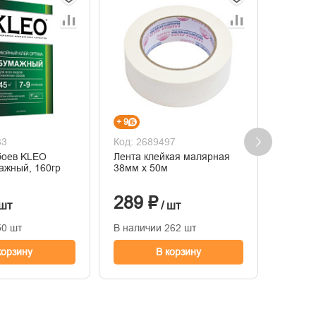
+ 9
+ 9
83
Код: 2689497
Код: 2
боев KLEO
Лента клейкая малярная
Клей 
ажный, 160гр
38мм х 50м
KLEIN 
обоев 
289 ₽
314
 шт
/ шт
50 шт
В наличии 262 шт
В нали
корзину
В корзину