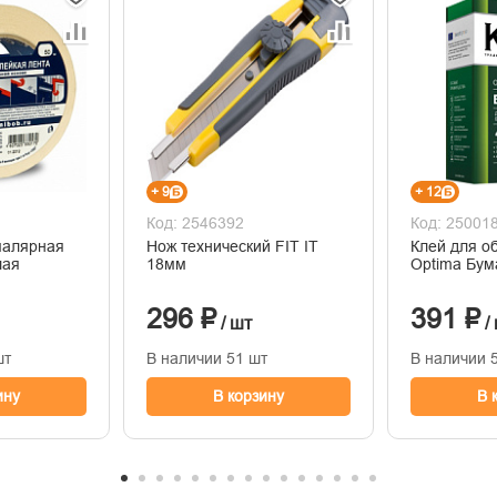
+ 9
+ 12
Код: 2546392
Код: 25001
малярная
Нож технический FIT IT
Клей для о
лая
18мм
Optima Бум
296 ₽
391 ₽
/ шт
/
шт
В наличии 51 шт
В наличии 
ину
В корзину
В 