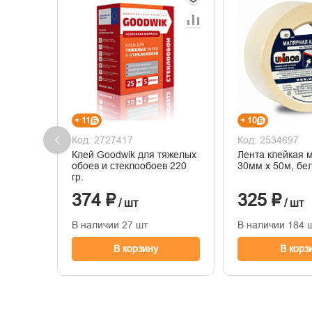
+ 11
+ 10
Код: 2727417
Код: 2534697
Клей Goodwik для тяжелых
Лента клейкая 
обоев и стеклообоев 220
30мм х 50м, бе
гр.
374 ₽
325 ₽
/ шт
/ шт
В наличии 27 шт
В наличии 184 
В корзину
В корз