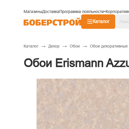
Магазины
Доставка
Программа лояльности
Корпоратив
Каталог
→
→
→
Каталог
Декор
Обои
Обои декоративные
Обои Erismann Azzu