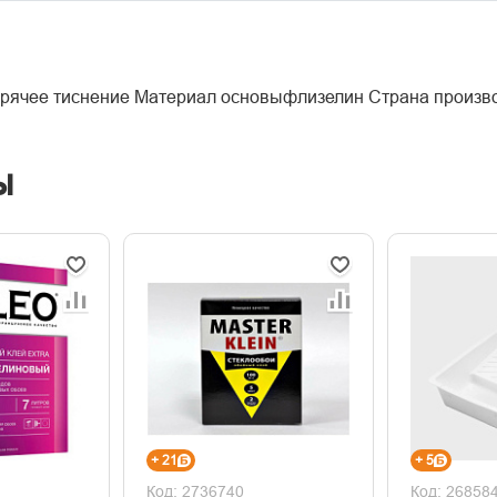
горячее тиснение Материал основыфлизелин Страна произ
ы
+ 21
+ 5
Код: 2736740
Код: 26858