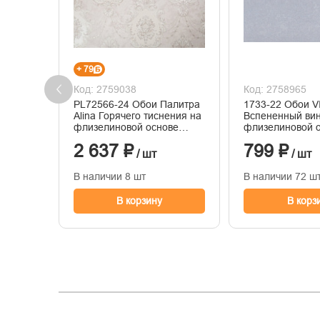
+ 79
Код: 2759038
Код: 2758965
PL72566-24 Обои Палитра
1733-22 Обои V
Alina Горячего тиснения на
Вспененный ви
флизелиновой основе
флизелиновой 
1.06м x 10.05
1,06*10м
2 637 ₽
799 ₽
/ шт
/ шт
В наличии 8 шт
В наличии 72 ш
В корзину
В корз