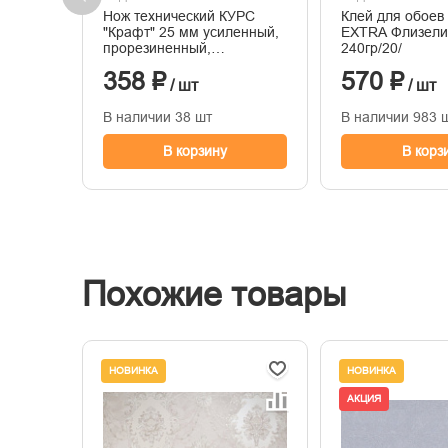
Нож технический КУРС
Клей для обоев
"Крафт" 25 мм усиленный,
EXTRA Флизели
прорезиненный,
240гр/20/
вращ.прижим, магнит
358 ₽
570 ₽
/ шт
/ шт
В наличии 38 шт
В наличии 983 
В корзину
В корз
Похожие товары
НОВИНКА
НОВИНКА
АКЦИЯ