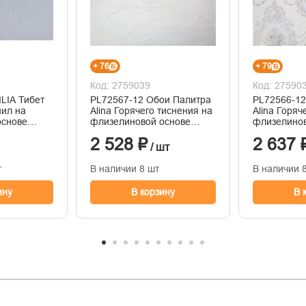
+ 76
+ 79
Код: 2759039
Код: 27590
ILIA Тибет
PL72567-12 Обои Палитра
PL72566-12
нил на
Alina Горячего тиснения на
Alina Горяч
основе
флизелиновой основе
флизелинов
1.06м x 10.05
1.06м x 10.
2 528 ₽
2 637 
/ шт
т
В наличии 8 шт
В наличии 
ину
В корзину
В 