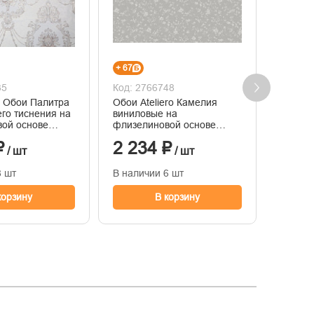
+ 67
+ 76
35
Код: 2766748
Код: 2
 Обои Палитра
Обои Ateliero Камелия
PL7256
его тиснения на
виниловые на
Alina Г
ой основе
флизелиновой основе
флизел
05
горячего тиснения
1.06м x
₽
2 234 ₽
2 52
1,06м*10м
/ шт
/ шт
8 шт
В наличии 6 шт
В нали
корзину
В корзину