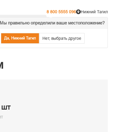
8 800 5555 096
Нижний Тагил
Мы правильно определили ваше местоположение?
% Акции
Распродажа
Да, Нижний Тагил
Нет, выбрать другое
м
/ шт
ит