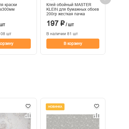
ля краски
Клей обойный MASTER
Клей д
х300мм
KLEIN для бумажных обоев
Optima
200гр жесткая пачка
197 ₽
391
 шт
/ шт
108 шт
В наличии 81 шт
В нали
корзину
В корзину
НОВИНКА
НОВИНК