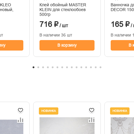
 KLEO
Клей обойный MASTER
Ванночка д
новый,
KLEIN для стеклообоев
DECOR 150
500гр
716 ₽
165 ₽
/ шт
/
шт
В наличии 36 шт
В наличии 
ину
В корзину
В 
НОВИНКА
НОВИНКА