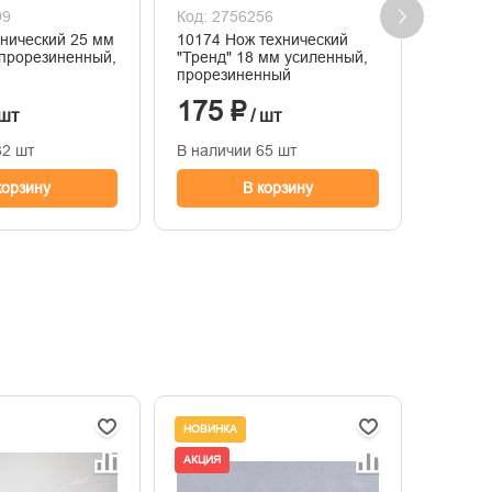
99
Код: 2756256
Код: 2
хнический 25 мм
10174 Нож технический
Кисть 
прорезиненный,
"Тренд" 18 мм усиленный,
х170мм
прорезиненный
щетин
175 ₽
479
 шт
/ шт
32 шт
В наличии 65 шт
В нали
корзину
В корзину
НОВИНКА
НОВИНК
АКЦИЯ