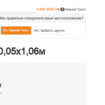
8 800 5555 096
Нижний Тагил
Мы правильно определили ваше местоположение?
% Акции
Распродажа
Да, Нижний Тагил
Нет, выбрать другое
0,05х1,06м
т
ит