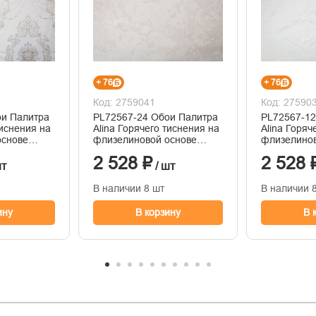
+ 76
+ 76
Код: 2759041
Код: 27590
ои Палитра
PL72567-24 Обои Палитра
PL72567-12
тиснения на
Alina Горячего тиснения на
Alina Горяч
основе
флизелиновой основе
флизелинов
1.06м x 10.05
1.06м x 10.
2 528 ₽
2 528 
шт
/ шт
В наличии 8 шт
В наличии 
ину
В корзину
В 