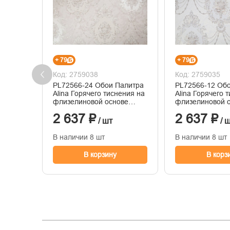
+ 79
+ 79
Код: 2759038
Код: 2759035
PL72566-24 Обои Палитра
PL72566-12 Об
Alina Горячего тиснения на
Alina Горячего 
флизелиновой основе
флизелиновой 
1.06м x 10.05
1.06м x 10.05
2 637 ₽
2 637 ₽
/ шт
/ 
В наличии 8 шт
В наличии 8 шт
В корзину
В корз