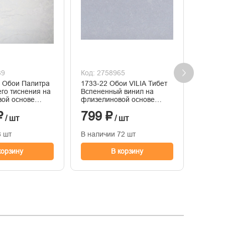
+ 67
39
Код: 2758965
Код: 2
 Обои Палитра
1733-22 Обои VILIA Тибет
Обои A
его тиснения на
Вспененный винил на
винило
ой основе
флизелиновой основе
флизел
05
1,06*10м
горяче
₽
799 ₽
2 23
1,06м*
/ шт
/ шт
8 шт
В наличии 72 шт
В нали
корзину
В корзину