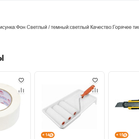
рисунка:Фон Светлый / темный:светлый Качество:Горячее тис
ы
+ 14
+ 15