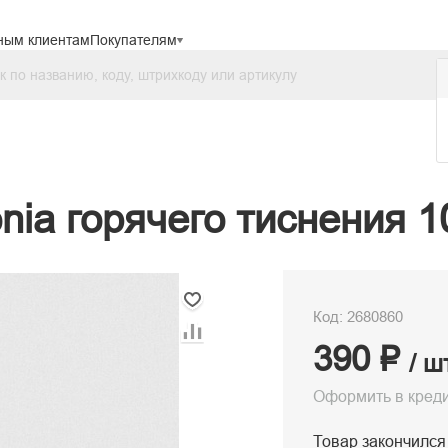
ным клиентам
Покупателям
nia горячего тиснения 1
Код: 2680860
390 ₽
/ ш
Оформить в кред
Товар закончился