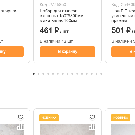
Код: 2725850
Код: 25463
малярная
Набор для откосов:
Нож FIT те
ванночка 150*6300мм +
усиленный 
мини-валик 100мм
прижим
461 ₽
501 ₽
/ шт
/
шт
В наличии 12 шт
В наличии 
ину
В корзину
В 
НОВИНКА
НОВИНКА