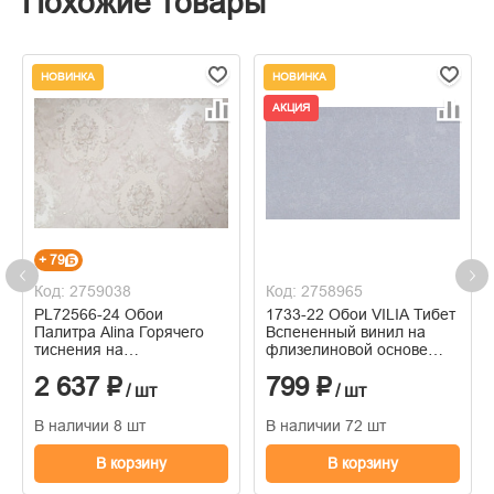
Похожие товары
НОВИНКА
НОВИНКА
АКЦИЯ
+ 79
Код: 2759038
Код: 2758965
PL72566-24 Обои
1733-22 Обои VILIA Тибет
Палитра Alina Горячего
Вспененный винил на
тиснения на
флизелиновой основе
флизелиновой основе
1,06*10м
2 637 ₽
799 ₽
1.06м x 10.05
/ шт
/ шт
В наличии 8 шт
В наличии 72 шт
В корзину
В корзину