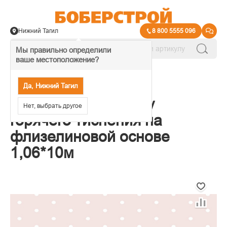
Нижний Тагил
8 800 5555 096
Мы правильно определили
ваше местоположение?
→
Обои декоративные
Да, Нижний Тагил
Обои Erismann Anny
Нет, выбрать другое
горячего тиснения на
флизелиновой основе
1,06*10м