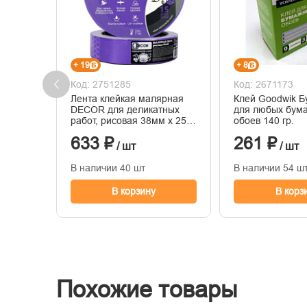
+ 19
+ 8
Код: 2751285
Код: 2671173
Лента клейкая малярная
Клей Goodwik 
DECOR для деликатных
для любых бум
работ, рисовая 38мм х 25м,
обоев 140 гр.
фиолетовая
633 ₽
261 ₽
/ шт
/ шт
В наличии 40 шт
В наличии 54 ш
В корзину
В корз
Похожие товары