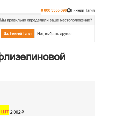
8 800 5555 096
Нижний Тагил
Мы правильно определили ваше местоположение?
% Акции
Распродажа
Да, Нижний Тагил
Нет, выбрать другое
 флизелиновой
/ шт
2 002 ₽