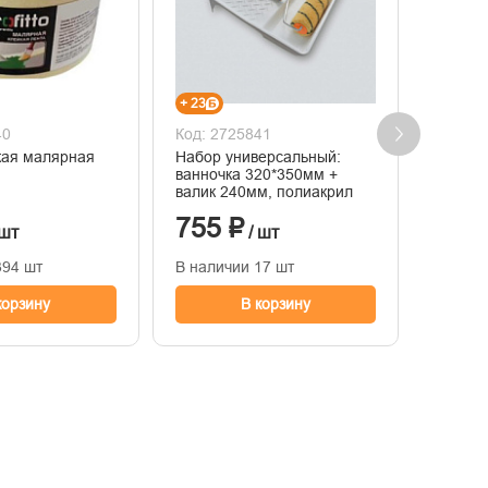
+ 23
+ 3
40
Код: 2725841
Код: 2
кая малярная
Набор универсальный:
Лента 
ванночка 320*350мм +
30мм х
валик 240мм, полиакрил
755 ₽
104
 шт
/ шт
394 шт
В наличии 17 шт
В нали
корзину
В корзину