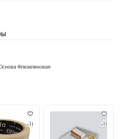
ры
е Основа Флизелиновая