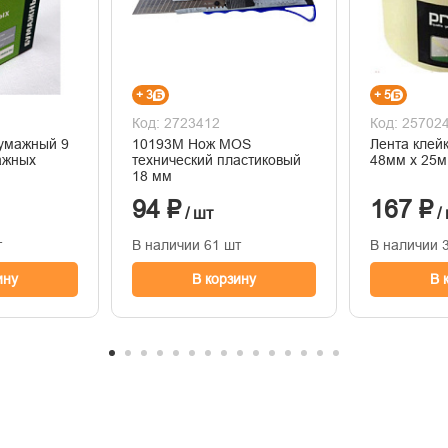
+ 3
+ 5
Код: 2723412
Код: 25702
Бумажный 9
10193М Нож MOS
Лента клей
ажных
технический пластиковый
48мм х 25м
18 мм
94 ₽
167 ₽
/ шт
/
т
В наличии 61 шт
В наличии 
ину
В корзину
В 