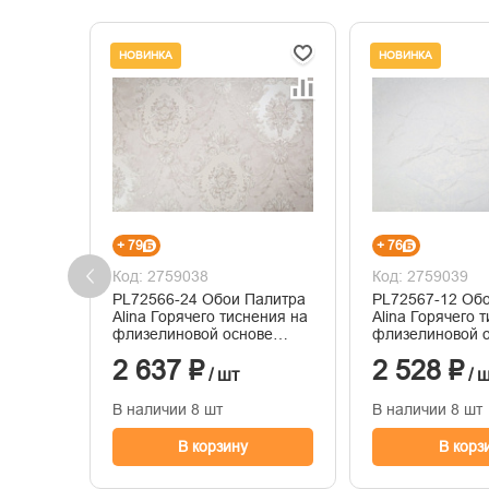
НОВИНКА
НОВИНКА
+ 79
+ 76
Код: 2759038
Код: 2759039
PL72566-24 Обои Палитра
PL72567-12 Об
Alina Горячего тиснения на
Alina Горячего 
флизелиновой основе
флизелиновой 
1.06м x 10.05
1.06м x 10.05
2 637 ₽
2 528 ₽
/ шт
/ 
В наличии 8 шт
В наличии 8 шт
В корзину
В корз