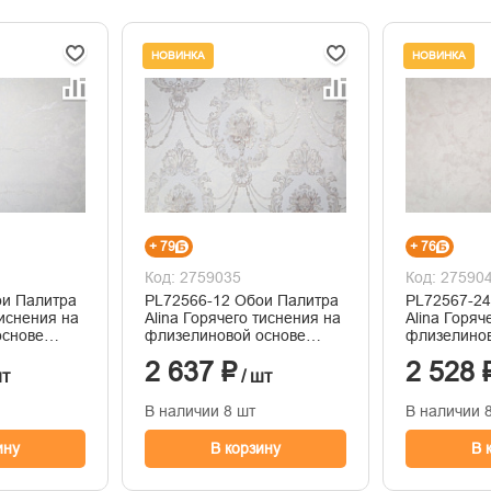
НОВИНКА
НОВИНКА
+ 79
+ 76
Код: 2759035
Код: 27590
ои Палитра
PL72566-12 Обои Палитра
PL72567-24
тиснения на
Alina Горячего тиснения на
Alina Горяч
основе
флизелиновой основе
флизелинов
1.06м x 10.05
1.06м x 10.
2 637 ₽
2 528 
шт
/ шт
В наличии 8 шт
В наличии 
ину
В корзину
В 