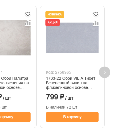
НОВИНКА
НОВИНК
АКЦИЯ
+ 67
41
Код: 2758965
Код: 2
 Обои Палитра
1733-22 Обои VILIA Тибет
Обои A
его тиснения на
Вспененный винил на
винило
ой основе
флизелиновой основе
флизел
05
1,06*10м
горяче
₽
799 ₽
2 23
1,06м*
/ шт
/ шт
8 шт
В наличии 72 шт
В нали
корзину
В корзину